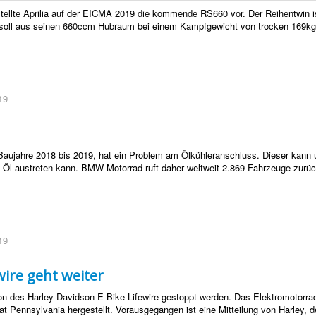
stellte Aprilia auf der EICMA 2019 die kommende RS660 vor. Der Reihentwin i
 soll aus seinen 660ccm Hubraum bei einem Kampfgewicht von trocken 169k
19
ujahre 2018 bis 2019, hat ein Problem am Ölkühleranschluss. Dieser kann 
l austreten kann. BMW-Motorrad ruft daher weltweit 2.869 Fahrzeuge zurück
19
wire geht weiter
on des Harley-Davidson E-Bike Lifewire gestoppt werden. Das Elektromotorrad
 Pennsylvania hergestellt. Vorausgegangen ist eine Mitteilung von Harley,