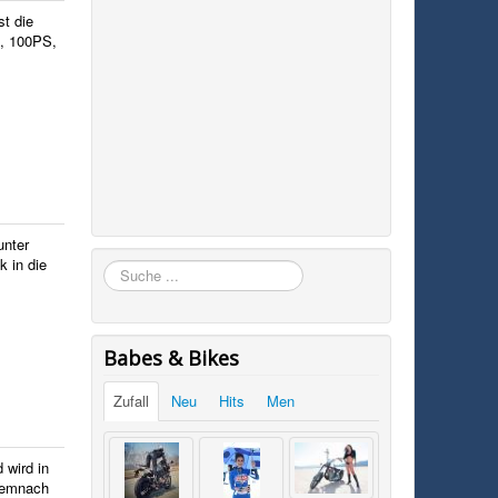
st die
g, 100PS,
unter
 in die
Suchen
Babes & Bikes
Zufall
Neu
Hits
Men
 wird in
 demnach