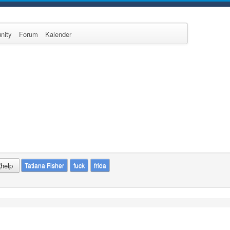
nity
Forum
Kalender
Tatiana Fisher
fuck
frida