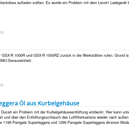
r Steckdose aufladen sollten. Es wurde ein Problem mit dem Level1 Ladegerät
19
r GSX-R 1000R und GSX-R 1000RZ zurück in die Werkstätten rufen. Grund ist
n IMU-Sensoreinheit.
19
leggera Öl aus Kurbelgehäuse
at Ducati ein Problem mit der Kurbelgehäuseentlüftung entdeckt. Hier kann unt
kt und über den Entlüftungsschlauch des Luftfilterkastens wieder nach außen
le 1199 Panigale Superleggera und 1299 Panigale Superleggera diverser Model