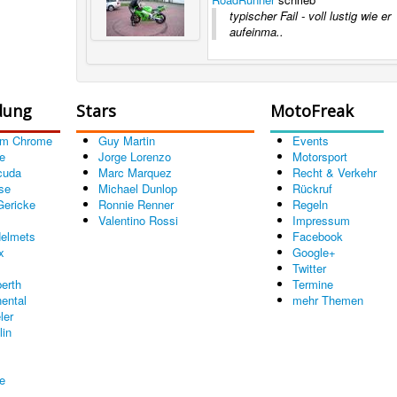
typischer Fail - voll lustig wie er
aufeinma..
dung
Stars
MotoFreak
om Chrome
Guy Martin
Events
e
Jorge Lorenzo
Motorsport
cuda
Marc Marquez
Recht & Verkehr
se
Michael Dunlop
Rückruf
Gericke
Ronnie Renner
Regeln
Valentino Rossi
Impressum
elmets
Facebook
x
Google+
Twitter
erth
Termine
nental
mehr Themen
ler
lin
re