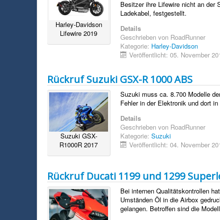
Besitzer ihre Lifewire nicht an de
Ladekabel, festgestellt.
Harley-Davidson
Details
Lifewire 2019
Geschrieben von
RoadRunner
Kategorie:
Harley-Davidson
Veröffentlicht: 05. November 20
Rückruf Suzuki GSX-R 1000 ABS
Suzuki muss ca. 8.700 Modelle de
Fehler in der Elektronik und dort i
Details
Geschrieben von
RoadRunner
Suzuki GSX-
Kategorie:
Suzuki
R1000R 2017
Veröffentlicht: 04. November 20
Rückruf Ducati 1199 und 1299 Super
Bei internen Qualitätskontrollen h
Umständen Öl in die Airbox gedruc
gelangen. Betroffen sind die Model