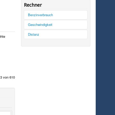
Rechner
Benzinverbrauch
Tankinhalt
Geschwindigkeit
km/h
Distanz
öhte
Kilometer
Kilometer
mph
Liter
Meilen
rechnen
rechnen
 3 von 610
rechnen