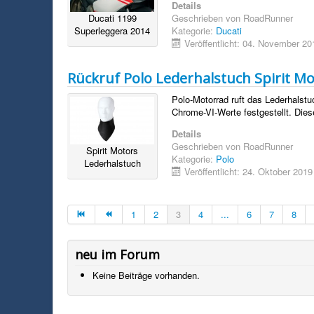
Details
Ducati 1199
Geschrieben von
RoadRunner
Superleggera 2014
Kategorie:
Ducati
Veröffentlicht: 04. November 20
Rückruf Polo Lederhalstuch Spirit M
Polo-Motorrad ruft das Lederhalstuc
Chrome-VI-Werte festgestellt. Dies
Details
Geschrieben von
RoadRunner
Spirit Motors
Kategorie:
Polo
Lederhalstuch
Veröffentlicht: 24. Oktober 2019
1
2
3
4
...
6
7
8
neu im Forum
Keine Beiträge vorhanden.