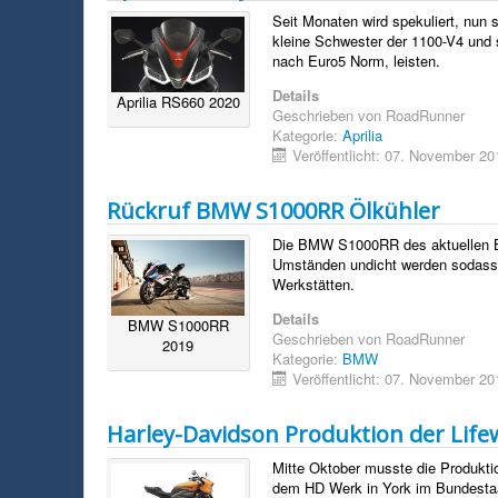
Seit Monaten wird spekuliert, nun 
kleine Schwester der 1100-V4 und
nach Euro5 Norm, leisten.
Details
Aprilia RS660 2020
Geschrieben von
RoadRunner
Kategorie:
Aprilia
Veröffentlicht: 07. November 20
Rückruf BMW S1000RR Ölkühler
Die BMW S1000RR des aktuellen Ba
Umständen undicht werden sodass Ö
Werkstätten.
Details
BMW S1000RR
Geschrieben von
RoadRunner
2019
Kategorie:
BMW
Veröffentlicht: 07. November 20
Harley-Davidson Produktion der Life
Mitte Oktober musste die Produkti
dem HD Werk in York im Bundestaat