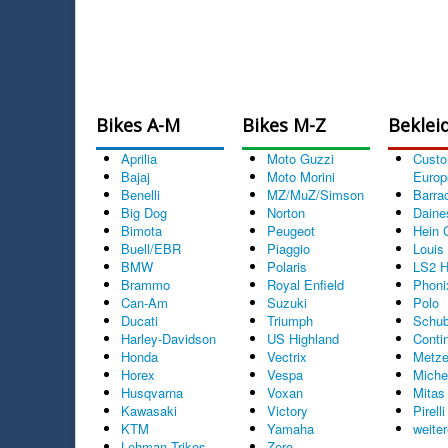
Bikes A-M
Bikes M-Z
Beklei
Aprilia
Moto Guzzi
Cust
Bajaj
Moto Morini
Europ
Benelli
MZ/MuZ/Simson
Barra
Big Dog
Norton
Daine
Bimota
Peugeot
Hein 
Buell/EBR
Piaggio
Louis
BMW
Polaris
LS2 H
Brammo
Royal Enfield
Phoni
Can-Am
Suzuki
Polo
Ducati
Triumph
Schub
Harley-Davidson
US Highland
Conti
Honda
Vectrix
Metze
Horex
Vespa
Miche
Husqvarna
Voxan
Mitas
Kawasaki
Victory
Pirelli
KTM
Yamaha
weite
Lehman Trikes
Zero