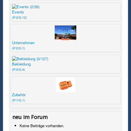
Events
(P:2/G:12)
Unternehmen
(P:2/G:1)
Bekleidung
(P:0/G:4)
Zubehör
(P:1/G:1)
neu im Forum
Keine Beiträge vorhanden.