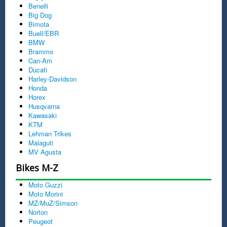
Benelli
Big Dog
Bimota
Buell/EBR
BMW
Brammo
Can-Am
Ducati
Harley-Davidson
Honda
Horex
Husqvarna
Kawasaki
KTM
Lehman Trikes
Malaguti
MV Agusta
Bikes M-Z
Moto Guzzi
Moto Morini
MZ/MuZ/Simson
Norton
Peugeot