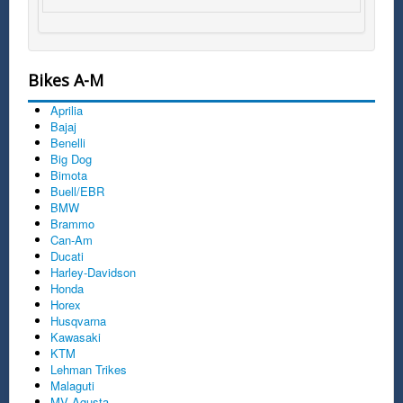
Bikes A-M
Aprilia
Bajaj
Benelli
Big Dog
Bimota
Buell/EBR
BMW
Brammo
Can-Am
Ducati
Harley-Davidson
Honda
Horex
Husqvarna
Kawasaki
KTM
Lehman Trikes
Malaguti
MV Agusta