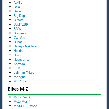
Aprilia
Bajaj
Benelli
Big Dog
Bimota
Buell/EBR
BMW
Brammo
Can-Am
Ducati
Harley-Davidson
Honda
Horex
Husqvarna
Kawasaki
KTM
Lehman Trikes
Malaguti
MV Agusta
Bikes M-Z
Moto Guzzi
Moto Morini
MZ/MuZ/Simson