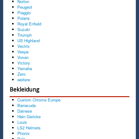
Norton
Peugeot
Piaggio
Polaris
Royal Enfield
Suzuki
Triumph
US Highland
Vectrix
Vespa
Voxan
Victory
Yamaha
Zero
weitere
Bekleidung
Custom Chrome Europe
Barracuda
Dainese
Hein Gericke
Louis
LS2 Helmets
Phonix
Polo