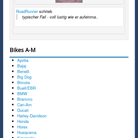
RoadRunner
schrieb
typischer Fail - voll lustig wie er aufeinma..
Bikes A-M
Aprilia
Bajaj
Benelli
Big Dog
Bimota
Buell/EBR
BMW
Brammo
Can-Am
Ducati
Harley-Davidson
Honda
Horex
Husqvarna
Kawasaki