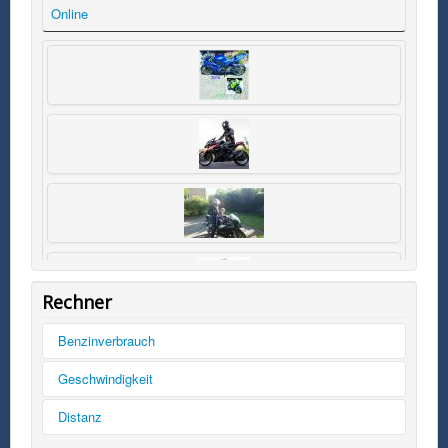
Online
Rechner
Benzinverbrauch
Tankinhalt
Geschwindigkeit
km/h
Distanz
Kilometer