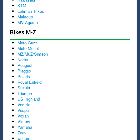
KTM
Lehman Trikes
Malaguti
MV Agusta
Bikes M-Z
Moto Guzzi
Moto Morini
MZ/MuZ/Simson
Norton
Peugeot
Piaggio
Polaris
Royal Enfield
Suzuki
Triumph
US Highland
Vectrix
Vespa
Voxan
Victory
Yamaha
Zero
weitere