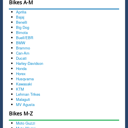
Bikes A-M
Aprilia
Bajaj
Benelli
Big Dog
Bimota
Buell/EBR
BMW
Brammo
Can-Am
Ducati
Harley-Davidson
Honda
Horex
Husqvarna
Kawasaki
KTM
Lehman Trikes
Malaguti
MV Agusta
Bikes M-Z
Moto Guzzi