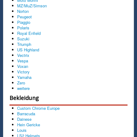
Moto Morini
MZ/MuZ/Simson
Norton
Peugeot
Piaggio
Polaris
Royal Enfield
Suzuki
Triumph
US Highland
Vectrix
Vespa
Voxan
Victory
Yamaha
Zero
weitere
Bekleidung
Custom Chrome Europe
Barracuda
Dainese
Hein Gericke
Louis
LS2 Helmets