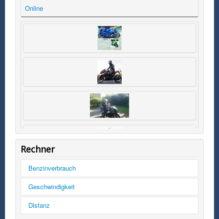
Online
Rechner
Benzinverbrauch
Tankinhalt
Geschwindigkeit
km/h
Distanz
Kilometer