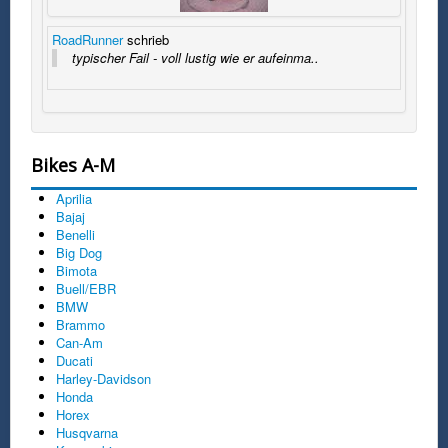
RoadRunner
schrieb
typischer Fail - voll lustig wie er aufeinma..
Bikes A-M
Aprilia
Bajaj
Benelli
Big Dog
Bimota
Buell/EBR
BMW
Brammo
Can-Am
Ducati
Harley-Davidson
Honda
Horex
Husqvarna