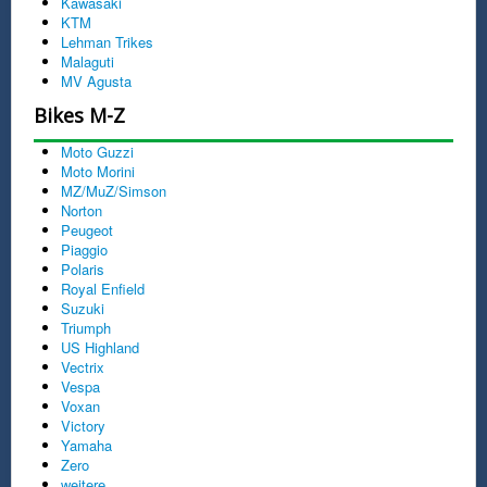
Kawasaki
KTM
Lehman Trikes
Malaguti
MV Agusta
Bikes M-Z
Moto Guzzi
Moto Morini
MZ/MuZ/Simson
Norton
Peugeot
Piaggio
Polaris
Royal Enfield
Suzuki
Triumph
US Highland
Vectrix
Vespa
Voxan
Victory
Yamaha
Zero
weitere