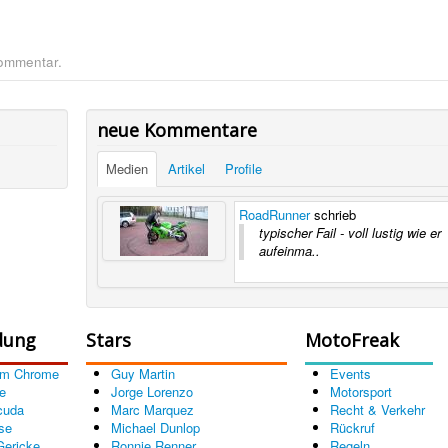
Kommentar.
neue Kommentare
Medien
Artikel
Profile
RoadRunner
schrieb
typischer Fail - voll lustig wie er
aufeinma..
dung
Stars
MotoFreak
om Chrome
Guy Martin
Events
e
Jorge Lorenzo
Motorsport
cuda
Marc Marquez
Recht & Verkehr
se
Michael Dunlop
Rückruf
Gericke
Ronnie Renner
Regeln