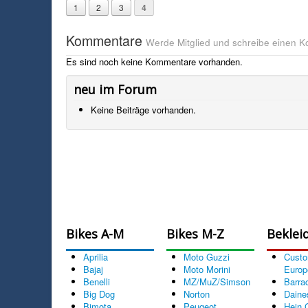
1
2
3
4
Kommentare
Werde Mitglied und schreibe einen 
Es sind noch keine Kommentare vorhanden.
neu im Forum
Keine Beiträge vorhanden.
Bikes A-M
Bikes M-Z
Beklei
Aprilia
Moto Guzzi
Cust
Bajaj
Moto Morini
Europ
Benelli
MZ/MuZ/Simson
Barra
Big Dog
Norton
Daine
Bimota
Peugeot
Hein 