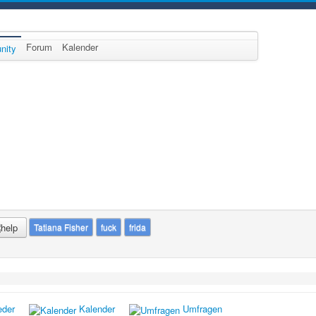
Forum
Kalender
nity
Tatiana Fisher
fuck
frida
eder
Kalender
Umfragen