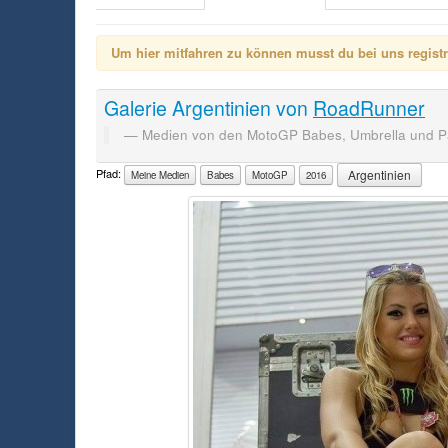
Um hier mitfahren zu können musst du bei uns registrie
Galerie
Argentinien
von
RoadRunner
Medien von den MotoGP Babes, Umbrella und Pa
Pfad:
Argentinien
Meine Medien
Babes
MotoGP
2016