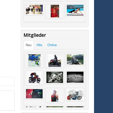
Mitglieder
Neu
Hits
Online
SK0