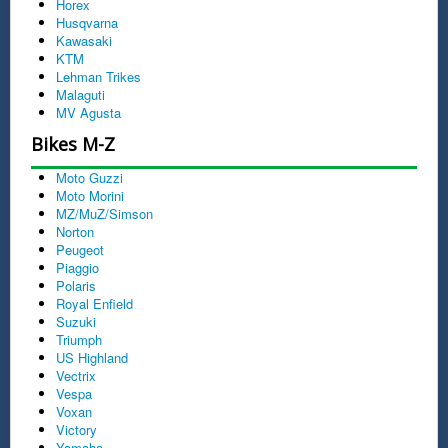
Horex
Husqvarna
Kawasaki
KTM
Lehman Trikes
Malaguti
MV Agusta
Bikes M-Z
Moto Guzzi
Moto Morini
MZ/MuZ/Simson
Norton
Peugeot
Piaggio
Polaris
Royal Enfield
Suzuki
Triumph
US Highland
Vectrix
Vespa
Voxan
Victory
Yamaha