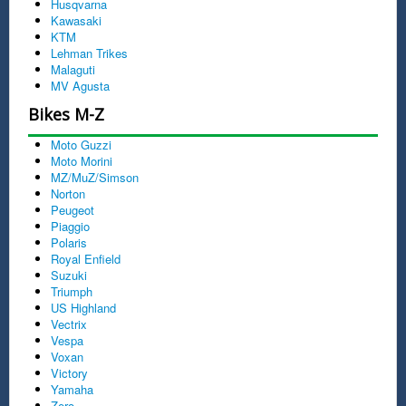
Husqvarna
Kawasaki
KTM
Lehman Trikes
Malaguti
MV Agusta
Bikes M-Z
Moto Guzzi
Moto Morini
MZ/MuZ/Simson
Norton
Peugeot
Piaggio
Polaris
Royal Enfield
Suzuki
Triumph
US Highland
Vectrix
Vespa
Voxan
Victory
Yamaha
Zero