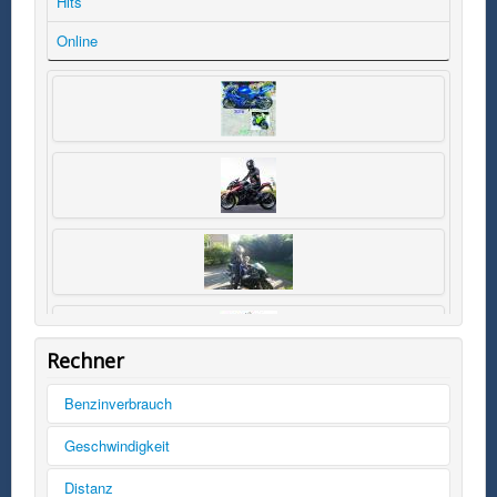
Hits
Online
Rechner
Benzinverbrauch
Tankinhalt
Geschwindigkeit
km/h
Distanz