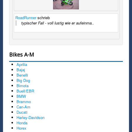
RoadRunner
schrieb
typischer Fail - voll lustig wie er aufeinma..
Bikes A-M
Aprilia
Bajaj
Benelli
Big Dog
Bimota
Buell/EBR
BMW
Brammo
Can-Am
Ducati
Harley-Davidson
Honda
Horex