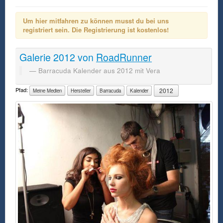
Um hier mitfahren zu können musst du bei uns
registriert sein. Die Registrierung ist kostenlos!
Galerie
2012
von
RoadRunner
Barracuda Kalender aus 2012 mit Vera
Pfad:
2012
Meine Medien
Hersteller
Barracuda
Kalender