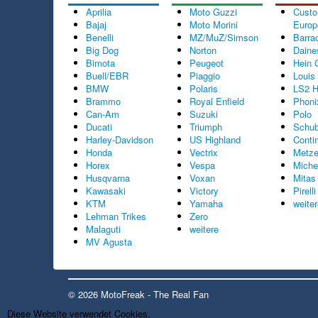
Aprilia
Moto Guzzi
Cust
Bajaj
Moto Morini
Europ
Benelli
MZ/MuZ/Simson
Barra
Big Dog
Norton
Daine
Bimota
Peugeot
Hein 
Buell/EBR
Piaggio
Louis
BMW
Polaris
LS2 H
Brammo
Royal Enfield
Phoni
Can-Am
Suzuki
Polo
Ducati
Triumph
Schub
Harley-Davidson
US Highland
Conti
Honda
Vectrix
Metze
Horex
Vespa
Miche
Husqvarna
Voxan
Mitas
Kawasaki
Victory
Pirelli
KTM
Yamaha
weite
Lehman Trikes
Zero
Malaguti
weitere
MV Agusta
© 2026 MotoFreak - The Real Fan
Diese Website verwendet Cookies.