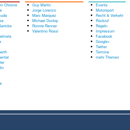
om Chrome
Guy Martin
Events
e
Jorge Lorenzo
Motorsport
cuda
Marc Marquez
Recht & Verkehr
se
Michael Dunlop
Rückruf
Gericke
Ronnie Renner
Regeln
Valentino Rossi
Impressum
elmets
Facebook
x
Google+
Twitter
erth
Termine
nental
mehr Themen
ler
lin
re