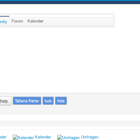
Forum
Kalender
nity
Tatiana Fisher
fuck
frida
eder
Kalender
Umfragen