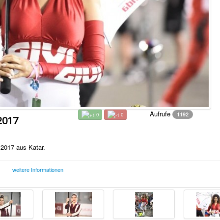
Aufrufe
1192
0
0
2017
 2017 aus Katar.
weitere Informationen
Freitag, 16. Juni 2017 17:13 Uhr
F
atar.