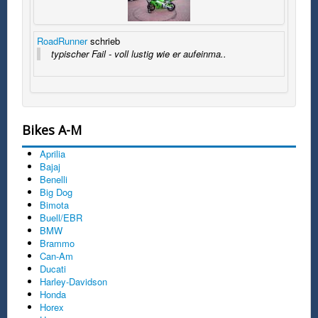
RoadRunner
schrieb
typischer Fail - voll lustig wie er aufeinma..
Bikes A-M
Aprilia
Bajaj
Benelli
Big Dog
Bimota
Buell/EBR
BMW
Brammo
Can-Am
Ducati
Harley-Davidson
Honda
Horex