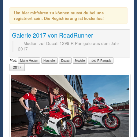
Um hier mitfahren zu können musst du bei uns
registriert sein. Die Registrierung ist kostenlos!
Galerie
2017
von
RoadRunner
Medien zur Ducati 1299 R Panigale aus dem Jahr
2017
Pfad:
Meine Medien
Hersteller
Ducati
Modelle
1299 R Panigale
2017