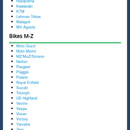
Husqvarna
Kawasaki
KTM
Lehman Trikes
Malaguti
MV Agusta
Bikes M-Z
Moto Guzzi
Moto Morini
MZ/MuZ/Simson
Norton
Peugeot
Piaggio
Polaris
Royal Enfield
Suzuki
Triumph
US Highland
Vectrix
Vespa
Voxan
Victory
Yamaha
Zero