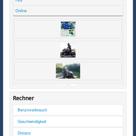
Online
Rechner
Benzinverbrauch
Tankinhalt
Geschwindigkeit
km/h
Distanz