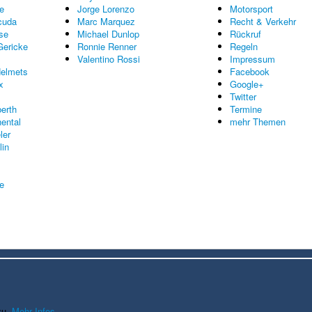
e
Jorge Lorenzo
Motorsport
cuda
Marc Marquez
Recht & Verkehr
se
Michael Dunlop
Rückruf
Gericke
Ronnie Renner
Regeln
Valentino Rossi
Impressum
elmets
Facebook
x
Google+
Twitter
erth
Termine
nental
mehr Themen
ler
lin
re
zu.
Mehr Infos