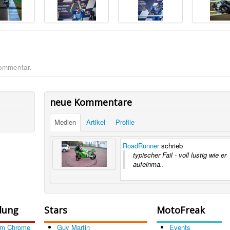
Kommentar.
neue Kommentare
Medien
Artikel
Profile
RoadRunner
schrieb
typischer Fail - voll lustig wie er
aufeinma..
dung
Stars
MotoFreak
om Chrome
Guy Martin
Events