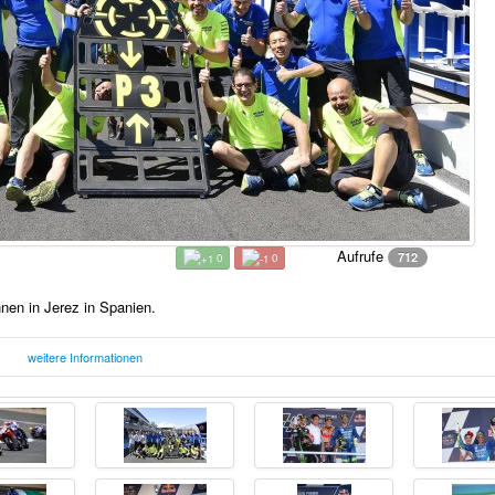
Aufrufe
712
0
0
en in Jerez in Spanien.
weitere Informationen
Montag, 11. Juni 2018 15:29 Uhr
F
 in Spanien.