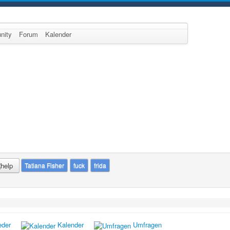
nity
Forum
Kalender
Tatiana Fisher
fuck
frida
eder
Kalender
Umfragen