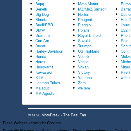
Bajaj
Moto Morini
Europ
Benelli
MZ/MuZ/Simson
Barra
Big Dog
Norton
Daine
Bimota
Peugeot
Hein 
Buell/EBR
Piaggio
Louis
BMW
Polaris
LS2 H
Brammo
Royal Enfield
Phoni
Can-Am
Suzuki
Polo
Ducati
Triumph
Schub
Harley-Davidson
US Highland
Conti
Honda
Vectrix
Metze
Horex
Vespa
Miche
Husqvarna
Voxan
Mitas
Kawasaki
Victory
Pirelli
KTM
Yamaha
weite
Lehman Trikes
Zero
Malaguti
weitere
MV Agusta
© 2026 MotoFreak - The Real Fan
Diese Website verwendet Cookies.
Durch die Nutzung der Website stimmen Sie der Verwendung von Cookies 