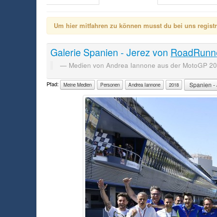
Um hier mitfahren zu können musst du bei uns registrie
Galerie
Spanien - Jerez
von
RoadRunn
Medien von Andrea Iannone aus der MotoGP 20
Pfad:
Spanien -
Meine Medien
Personen
Andrea Iannone
2018