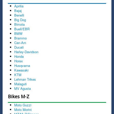
Aprilia
Bajaj
Benelli
Big Dog
Bimota
Buell/EBR
BMW
Brammo
Can-Am
Ducati
Harley-Davidson
Honda
Horex
Husqvarna
Kawasaki
KTM
Lehman Trikes
Malaguti
MV Agusta
Bikes M-Z
Moto Guzzi
Moto Morini