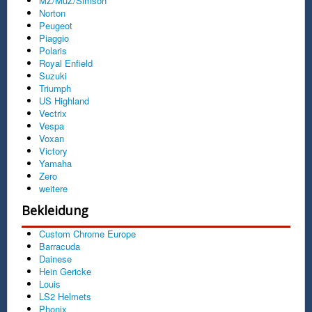
MZ/MuZ/Simson
Norton
Peugeot
Piaggio
Polaris
Royal Enfield
Suzuki
Triumph
US Highland
Vectrix
Vespa
Voxan
Victory
Yamaha
Zero
weitere
Bekleidung
Custom Chrome Europe
Barracuda
Dainese
Hein Gericke
Louis
LS2 Helmets
Phonix