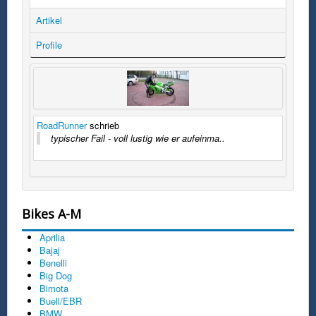
Artikel
Profile
RoadRunner
schrieb
typischer Fail - voll lustig wie er aufeinma..
Bikes A-M
Aprilia
Bajaj
Benelli
Big Dog
Bimota
Buell/EBR
BMW