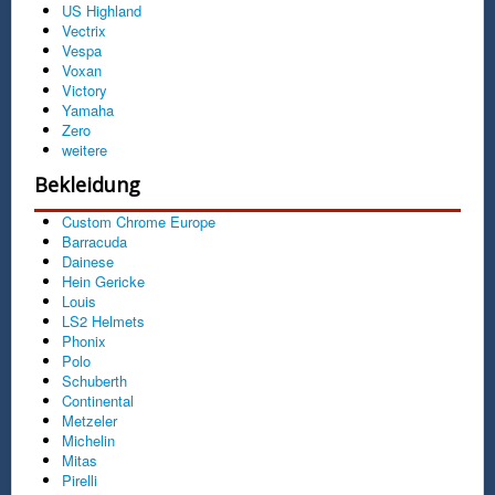
US Highland
Vectrix
Vespa
Voxan
Victory
Yamaha
Zero
weitere
Bekleidung
Custom Chrome Europe
Barracuda
Dainese
Hein Gericke
Louis
LS2 Helmets
Phonix
Polo
Schuberth
Continental
Metzeler
Michelin
Mitas
Pirelli