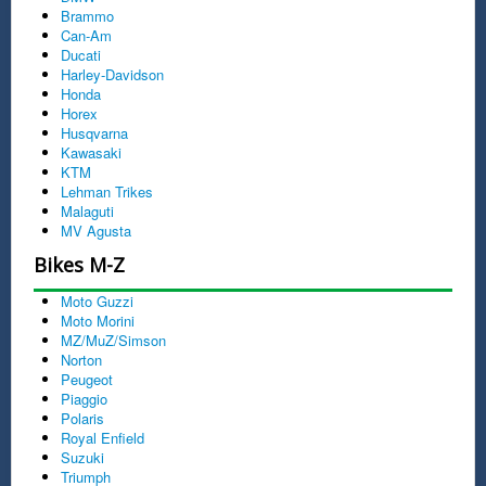
Brammo
Can-Am
Ducati
Harley-Davidson
Honda
Horex
Husqvarna
Kawasaki
KTM
Lehman Trikes
Malaguti
MV Agusta
Bikes M-Z
Moto Guzzi
Moto Morini
MZ/MuZ/Simson
Norton
Peugeot
Piaggio
Polaris
Royal Enfield
Suzuki
Triumph