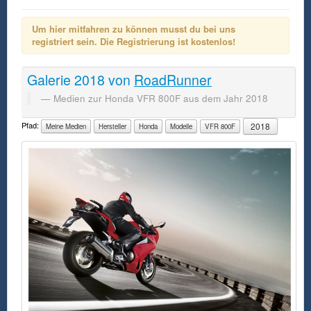
Um hier mitfahren zu können musst du bei uns
registriert sein. Die Registrierung ist kostenlos!
Galerie
2018
von
RoadRunner
Medien zur Honda VFR 800F aus dem Jahr 2018
Pfad:
2018
Meine Medien
Hersteller
Honda
Modelle
VFR 800F