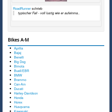
RoadRunner
schrieb
typischer Fail - voll lustig wie er aufeinma..
Bikes A-M
Aprilia
Bajaj
Benelli
Big Dog
Bimota
Buell/EBR
BMW
Brammo
Can-Am
Ducati
Harley-Davidson
Honda
Horex
Husqvarna
Kawasaki