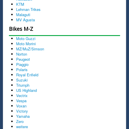
KTM
Lehman Trikes
Malaguti
MV Agusta
Bikes M-Z
Moto Guzzi
Moto Morini
MZ/MuZ/Simson
Norton
Peugeot
Piaggio
Polaris
Royal Enfield
Suzuki
Triumph
US Highland
Vectrix
Vespa
Voxan
Victory
Yamaha
Zero
weitere