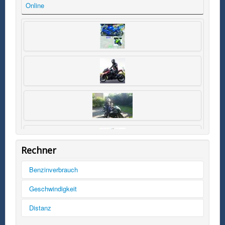
Online
Rechner
Benzinverbrauch
Tankinhalt
Geschwindigkeit
km/h
Distanz
Kilometer