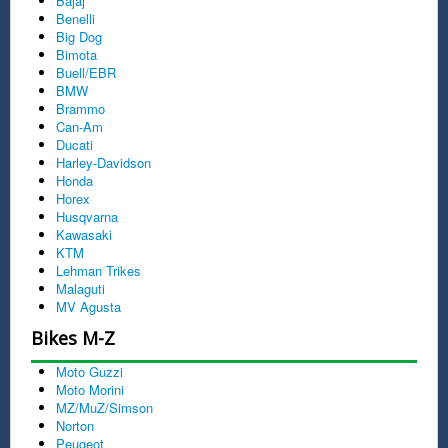
Bajaj
Benelli
Big Dog
Bimota
Buell/EBR
BMW
Brammo
Can-Am
Ducati
Harley-Davidson
Honda
Horex
Husqvarna
Kawasaki
KTM
Lehman Trikes
Malaguti
MV Agusta
Bikes M-Z
Moto Guzzi
Moto Morini
MZ/MuZ/Simson
Norton
Peugeot