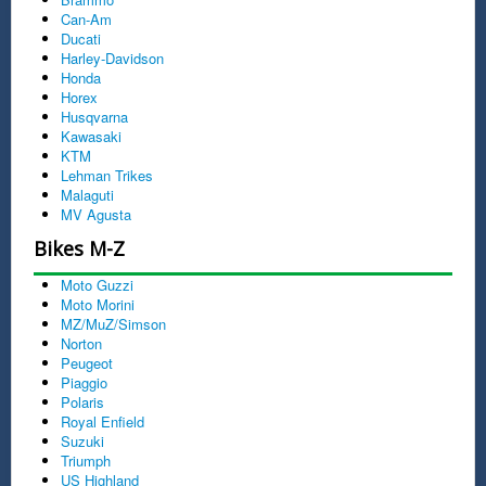
Can-Am
Ducati
Harley-Davidson
Honda
Horex
Husqvarna
Kawasaki
KTM
Lehman Trikes
Malaguti
MV Agusta
Bikes M-Z
Moto Guzzi
Moto Morini
MZ/MuZ/Simson
Norton
Peugeot
Piaggio
Polaris
Royal Enfield
Suzuki
Triumph
US Highland