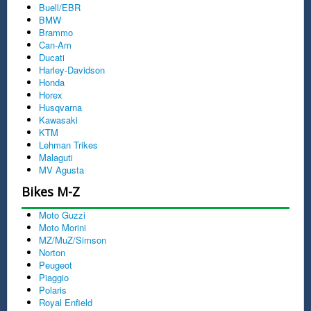
Buell/EBR
BMW
Brammo
Can-Am
Ducati
Harley-Davidson
Honda
Horex
Husqvarna
Kawasaki
KTM
Lehman Trikes
Malaguti
MV Agusta
Bikes M-Z
Moto Guzzi
Moto Morini
MZ/MuZ/Simson
Norton
Peugeot
Piaggio
Polaris
Royal Enfield