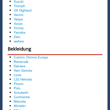
Suzuki
Triumph
US Highland
Vectrix
Vespa
Voxan
Victory
Yamaha
Zero
weitere
Bekleidung
Custom Chrome Europe
Barracuda
Dainese
Hein Gericke
Louis
LS2 Helmets
Phonix
Polo
Schuberth
Continental
Metzeler
Michelin