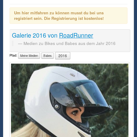
Um hier mitfahren zu können musst du bei uns
registriert sein. Die Registrierung ist kostenlos!
Galerie
2016
von
RoadRunner
Medien zu Bikes und Babes aus dem Jahr 2016
Pfad:
2016
Meine Medien
Babes