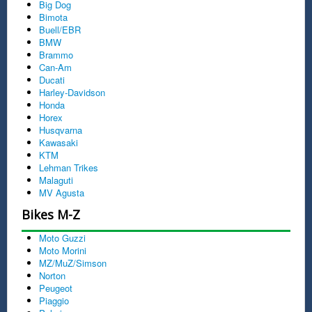
Big Dog
Bimota
Buell/EBR
BMW
Brammo
Can-Am
Ducati
Harley-Davidson
Honda
Horex
Husqvarna
Kawasaki
KTM
Lehman Trikes
Malaguti
MV Agusta
Bikes M-Z
Moto Guzzi
Moto Morini
MZ/MuZ/Simson
Norton
Peugeot
Piaggio