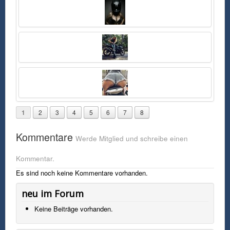
Sonntag, 15. April 2018 01:24 Uhr
FSK0
Blondine mit weißem Helm
1
2
3
4
5
6
7
8
Kommentare
Werde Mitglied und schreibe einen
Kommentar.
Es sind noch keine Kommentare vorhanden.
neu im Forum
Keine Beiträge vorhanden.