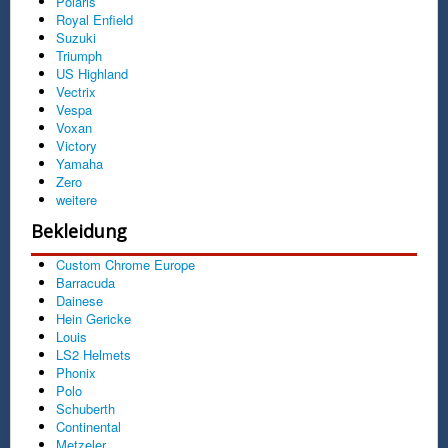
Polaris
Royal Enfield
Suzuki
Triumph
US Highland
Vectrix
Vespa
Voxan
Victory
Yamaha
Zero
weitere
Bekleidung
Custom Chrome Europe
Barracuda
Dainese
Hein Gericke
Louis
LS2 Helmets
Phonix
Polo
Schuberth
Continental
Metzeler