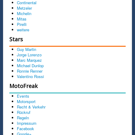
Continental
Parkway, Mountain View, CA 94043, USA, mit
Metzeler
dem Werbeanzeigen auf unserer Webseite
Michelin
eingebunden werden können. Google AdSense
Mitas
verwendet sogenannte Cookies. Die Cookies
Pirelli
sind Dateien. Durch die Speicherung der Cookies
weitere
auf dem Computer unserer Webseitenbesucher
kann Google deine Benutzung unserer
Stars
Internetseite analysieren. Bei Google AdSense
werden zudem auch sogenannte Web Beacons
Guy Martin
verwendet. Das sind nicht sichtbare Grafiken. Mit
Jorge Lorenzo
ihnen kann Google Informationen, wie z.B. die
Marc Marquez
Klicks auf unserer Internetseite oder den Verkehr
Michael Dunlop
auf unseren Seiten, analysieren.
Ronnie Renner
Zu den Informationen gehören auch deine IP-
Valentino Rossi
Adresse und die Auslieferung von
MotoFreak
Werbeformaten, die an die Google-Server in den
USA übermittelt und gespeichert werden. Diese
Events
gesamten Informationen werden von Google
Motorsport
möglicherweise an Dritte weitergeben, wenn dies
Recht & Verkehr
von Gesetzes wegen gefordert ist oder für den
Rückruf
Fall, daß Dritte von Google beauftragt werden,
Regeln
diese Datenverarbeitung vorzunehmen.
Impressum
Keinesfalls wird Google jedoch Ihre IP-Adresse
Facebook
mit anderen Daten von Google verknüpfen.
Google+