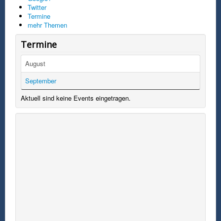
6. Rechtswirksamkeit und Salvatorische
Twitter
Klausel
Termine
mehr Themen
Mit dem Besuch unseres Webangebotes
erkennen Sie die obigen Bestimmungen an.
Termine
Sollten Teile oder einzelne Formulierungen dieses
Haftungsausschlusses der geltenden Rechtslage
August
nicht, nicht mehr oder nicht vollständig
entsprechen, so berührt dies die Gültigkeit der
September
übrigen Bestimmungen nicht.
Aktuell sind keine Events eingetragen.
MotoFreak
MotoFreak
Nachfolgend die Regeln und Bestimmungen die
Regeln
alle Mitglieder hier auf MotoFreak einhalten und
Dienstag,
mit ihrer Registrierung zustimmen.
29.
September
2015 17:39