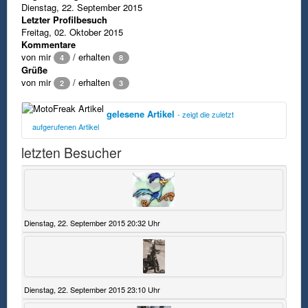
Dienstag, 22. September 2015
Letzter Profilbesuch
Freitag, 02. Oktober 2015
Kommentare
von mir
/ erhalten
4
8
Grüße
von mir
/ erhalten
2
3
gelesene Artikel
- zeigt die zuletzt
aufgerufenen Artikel
letzten Besucher
Artikel
Kategorie
Intro
MotoFreak
Impressum
Verantwortlich für das Internetangebot
Dienstag,
www.MotoFreak.de, sowie verantwortlicher
29.
Redakteur und Admin(C):
September
Dienstag, 22. September 2015 20:32 Uhr
Maik Purwin
2015 17:42
Pinneberger Str. 95A
22880 Wedel
Mail:
kontakt['a-t']motofreak.de
Haftungsausschluss
Dienstag, 22. September 2015 23:10 Uhr
und Datenschutz