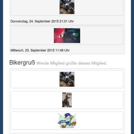
1. Inhalt des Onlineangebots
Donnerstag, 24. September 2015 21:01 Uhr
MotoFreak.de ist eine privat und unabhängig
betriebene Webseite. Alle Inhalte wurden mit
größtmöglicher Sorgfalt recherchiert und
zusammengestellt. Der Autor übernimmt dennoch
keinerlei Gewähr für die Aktualität, Korrektheit,
Mittwoch, 23. September 2015 11:48 Uhr
Vollständigkeit oder Qualität der bereitgestellten
Informationen. Haftungsansprüche gegen den
Bikergruß
Werde Mitglied grüße dieses Mitglied.
Autor, welche sich auf Schäden materieller oder
ideeler Art beziehen, die durch die Nutzung
fehlerhafter oder unvollständiger Informationen
verursacht wurden, sind grundsätzlich
ausgeschlossen, sofern seitens des Autors kein
nachweislich vorsätzliches oder grob
fahrlässiges Verschulden besteht. Alle Angebote
sind freibleibend und unverbindlich. Der Autor
behält es sich ausdrücklich vor, Teile der Seiten
oder das gesamte Angebot ohne gesonderte
Ankündigung zu verändern, zu ergänzen, zu
löschen, oder die Veröffentlichung zeitweilig oder
ganz einzustellen.