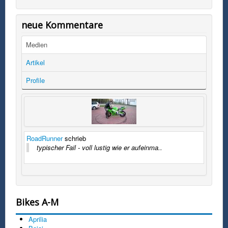
Homepage sind geistiges Eigentum des Autors,
unterstehen dem Schutz des deutschen und
neue Kommentare
internationalen Urheberrechts, und dürfen
lediglich für den privaten Gebrauch genutzt
werden. Jegliche kommerzielle oder anderweitige
Medien
Verwendung, insbesondere die Übernahme der
hier aufgeführten Texte/Grafiken auf anderen
Artikel
Webseiten, die Vervielfältigung, Bearbeitung,
Übersetzung, Einspeicherung, Verarbeitung bzw.
Profile
Widergabe von Inhalten in Datenbanken oder
anderen elektronischen Medien und Systemen
bedarf der schriftlichen Genehmigung des Autors.
Wir behalten uns bei Zuwiderhandlungen zivil-
und strafrechtliche Schritte vor.
RoadRunner
schrieb
4. Hinweise zu Datenschutz und
typischer Fail - voll lustig wie er aufeinma..
Datenspeicherung
Wir von MotoFreak.de halten es für sehr wichtig,
unsere Besucher über Speicherung und
Verwendung ihrer Daten zu informieren.
Nachfolgend erfahren Sie, welche Daten wir
erfassen und was damit geschieht. a.
Bikes A-M
Datenerfassung beim Zugriff auf Seiten des
Angebots MotoFreak.de Beim Besuch von
Aprilia
MotoFreak.de werden folgende Daten vom