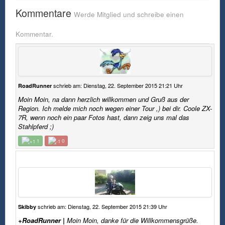
Sofern auf MotoFreak.de Tipps und Hinweise zu
Kommentare
rechtlichen Fragen gegeben werden, sind diese
Werde Mitglied und schreibe einen
nicht als Rechtsberatung im Sinne des
Rechtsberatungsgesetzes zu sehen, sondern
Kommentar.
stellen lediglich eine Schilderung persönlicher
Erfahrungen und Einschätzungen dar. Auskünfte
des Autors, gleich welcher Art, sind grundsätzlich
als unverbindlich anzusehen.
2. Verweise, Links, Beiträge Dritter
schrieb am: Dienstag, 22. September 2015 21:21 Uhr
RoadRunner
Auf dieser Website sind Links zu anderen Seiten
Moin Moin, na dann herzlich willkommen und Gruß aus der
im Internet gelegt. Für all diese Links gilt: Der
Region. Ich melde mich noch wegen einer Tour ,) bei dir. Coole ZX-
Betreiber von MotoFreak.de hat keinerlei Einfluss
7R, wenn noch ein paar Fotos hast, dann zeig uns mal das
auf die Gestaltung und die Inhalte der gelinkten
Stahlpferd ;)
Seiten. Zum Zeitpunkt der Verlinkung wurden die
Seiten überprüft und auf keiner der hier verlinkten
1
0
Seiten war ein ungesetzlicher Inhalt erkennbar.
Der Betreiber von MotoFreak.de macht sich
Inhalte verlinkter Seiten nicht zueigen. Gleiches
gilt für Links in sämtlichen E-Mails und Bannern
und Textlinks. Sollten Sie von strafbaren Inhalten
auf einer der hier verlinkten Seiten Kenntnis
erlagen, teilen Sie uns dies bitte umgehend mit
schrieb am: Dienstag, 22. September 2015 21:39 Uhr
Skibby
und der entsprechende Link wird von uns
+RoadRunner |
Moin Moin, danke für die Willkommensgrüße.
umgehend entfernt.