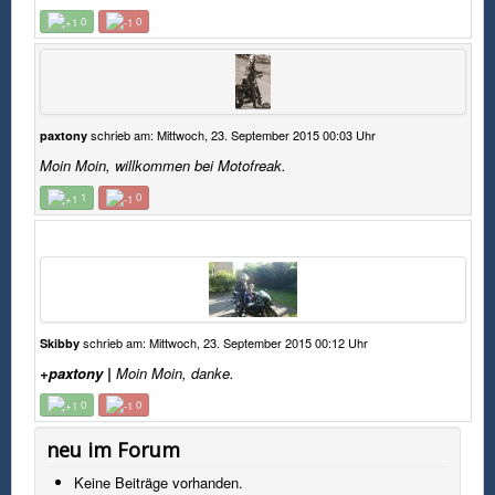
0
0
Eine Haftung für Fremdbeiträge wird seitens des
Autors aber ausdrücklich ausgeschlossen. Für
Fremdbeiträge sind ausschließlich die jeweiligen
Urheber verantwortlich.
3. Urheber-, Marken- und Kennzeichenrecht
schrieb am: Mittwoch, 23. September 2015 00:03 Uhr
paxtony
Der Autor ist bestrebt, in sämtlichen Publikationen
Moin Moin, willkommen bei Motofreak.
die Urheberrechte der verwendeten Texte,
Grafiken und Dokumente zu beachten. Alle
1
0
innerhalb des Internetangebots genannten und
möglicherweise durch Rechte Dritter geschützten
Marken und Warenzeichen unterliegen allein den
Bestimmungen des jeweils gültigen Kennzeichen-
und Besitzrechtsrechts der jeweils eingetragenen
Eigentümer.Soweit Logos und Signets anderer
Firmen, Webseiten und Organisationen
schrieb am: Mittwoch, 23. September 2015 00:12 Uhr
Skibby
verwendet werden, wird deren Einverständnis
vorausgesetzt. Ist dies nicht der Fall, genügt eine
+paxtony |
Moin Moin, danke.
Mail an den Autor, und die strittigen Grafiken
0
0
werden - sofern der Anspruch gerechtfertigt ist -
entfernt.
neu im Forum
Alle auf dieser Webseite dargestellten Inhalte und
Keine Beiträge vorhanden.
Formulierungen sowie die Gestaltung dieser