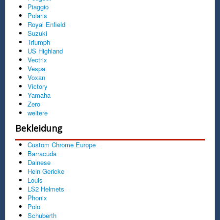
Piaggio
Rahmen eines strafrechtlichen
Polaris
Ermittlungsverfahrens). Auf die Datenschutz-
Royal Enfield
Richtlinien oder den Einsatz von Cookies unserer
Suzuki
Sponsoren und Werbepartner haben wir keinen
Triumph
Einfluss, die wir in Form von Bannern und/oder
US Highland
Textlinks verweisen und wir erhalten auch keine
Vectrix
Einsicht in die dort erfassten Daten. Um sich über
Vespa
die Datenschutz-Richtlinien unserer Partner zu
Voxan
informieren, wenden sie sich bitte direkt an diese
Victory
Unternehmen. Sie können die Installation der
Yamaha
Cookies durch eine entsprechende Einstellung
Zero
Ihrer Browser Software verhindern; wir weisen
weitere
Sie jedoch darauf hin, dass Sie in diesem Fall
gegebenenfalls nicht sämtliche Funktionen dieser
Bekleidung
Website voll umfänglich nutzen können. Durch die
Nutzung dieser Website erklären Sie sich mit der
Custom Chrome Europe
Bearbeitung der über Sie erhobenen Daten der
Barracuda
zuvor beschriebenen Art und Weise und zu dem
Dainese
zuvor benannten Zweck einverstanden.
Hein Gericke
Louis
5. Hinweise zur Verwendung von Google
LS2 Helmets
Adsense
Phonix
Polo
Wir verwendet Google AdSense. Dies ist ein
Schuberth
Dienst der Google Inc. aus 1600 Amphitheatre