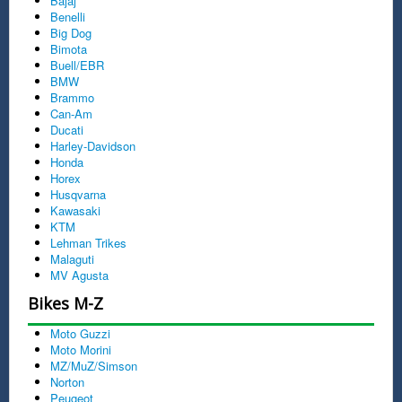
Bajaj
Server unseres Providers erfasst: Anzahl der
Benelli
unterschiedlichen angeforderten Seiten, Summe
Big Dog
aller Zugriffe, Summe aller Zugriffe pro Tag,
Bimota
Anzahl der Zugriffe pro Stunde, Top der
Buell/EBR
angeforderten Seiten, Top der unterschiedlich
BMW
zugreifenden Rechner (Angabe der Provider, IPs
Brammo
werden nicht erfasst), Top der verweisenden
Can-Am
Rechner (Referrer), Top der verweisenden URLs
Ducati
(ohne Angabe der IP-Adresse), die ersten 10 der
Harley-Davidson
am häufigsten benutzten Browser-Typen, Anzahl
Honda
der nicht bei uns gefundenen Seiten (Error404),
Horex
Zugriffe in Abhängigkeit des Zugriffs-Codes,
Husqvarna
Anzahl der unterschiedlichen Rechner, Anzahl
Kawasaki
der unterschiedlich aufgerufen Seiten, Summe
KTM
aller Zugriffe, der Zugriffe pro Tag, Anzahl der
Lehman Trikes
Zugriffe pro Stunde. Diese Daten werden von uns
Malaguti
ausschließlich für statistische Zwecke genutzt
MV Agusta
und nicht dazu verwendet, Besucher unserer
Bikes M-Z
Seite persönlich zu identifizieren. Die Statistik
wird von uns geführt um zu sehen, welche
Moto Guzzi
unserer Seiten bei Besuchern auf Interesse
Moto Morini
stoßen und welche eher nicht. Dies dient uns zur
MZ/MuZ/Simson
Optimierung unseres Angebots. Eine Weitergabe
Norton
der erfassten Daten an Dritte erfolgt nicht
Peugeot
(vorbehaltlich einer gerichtlichen Anordnung im