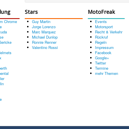
dung
Stars
MotoFreak
om Chrome
Guy Martin
Events
e
Jorge Lorenzo
Motorsport
cuda
Marc Marquez
Recht & Verkehr
se
Michael Dunlop
Rückruf
Gericke
Ronnie Renner
Regeln
Valentino Rossi
Impressum
elmets
Facebook
x
Google+
Twitter
erth
Termine
nental
mehr Themen
ler
lin
re