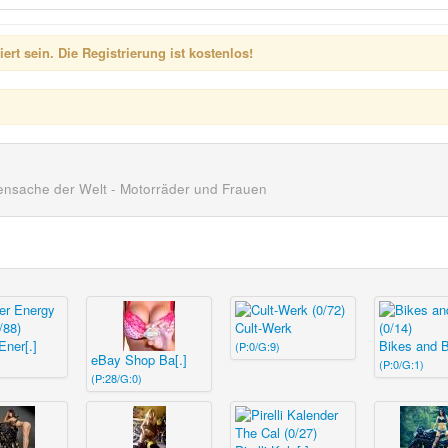
rt sein. Die Registrierung ist kostenlos!
ensache der Welt - Motorräder und Frauen
Cult-Werk
Ener[.]
Bikes and B
(P:0/G:9)
eBay Shop Ba[.]
(P:0/G:1)
(P:28/G:0)