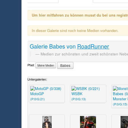
Um hier mitfahren zu können musst du bei uns registrie
In dieser Galerie sind noch keine Medien vorhanden.
Galerie
Babes
von
RoadRunner
Medien zur schönsten und zweit schönsten Neb
Pfad:
Babes
Meine Medien
Untergalerien:
MotoGP
WSBK
Monster 
(P:0/G:21)
(P:0/G:13)
(P:0/G:15)