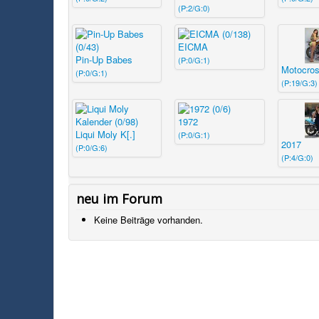
(P:2/G:0)
EICMA
Pin-Up Babes
(P:0/G:1)
Motocross
(P:0/G:1)
(P:19/G:3)
1972
Liqui Moly K[.]
(P:0/G:1)
2017
(P:0/G:6)
(P:4/G:0)
neu im Forum
Keine Beiträge vorhanden.