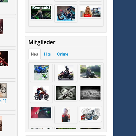
Mitglieder
Neu
Hits
Online
 [.]