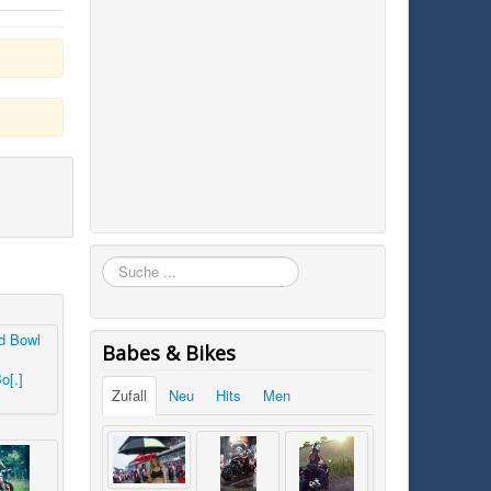
Suchen
Babes & Bikes
o[.]
Zufall
Neu
Hits
Men