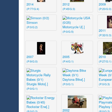
2014
2012
2009
(P:77/G:4)
(P:45/G:3)
(P:20/G:0)
Simson
Motorcycle U[.]
(P:0/G:2)
2011
(P:0/G:5)
(P:32/G:3)
2007
2005
2010
(P:9/G:0)
(P:4/G:1)
(P:27/G:1)
Daytona Bike[.]
European
Sturgis Moto[.]
(P:0/G:1)
(P:0/G:3)
(P:0/G:1)
Rockstar Ene[.]
Playboy P
2002
(P:0/G:2)
(P:0/G:2)