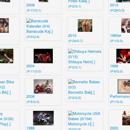
Pirelli Kale[.]
2008
2013
(P:0/G:1)
(P:17/G:1)
(P:29/G:5)
Barracuda Ka[.]
2015
1960er
(P:0/G:4)
(P:24/G:7)
(P:1/G:0)
Shibuya Helm[.]
2004
1999
(P:0/G:1)
(P:11/G:0)
(P:6/G:0)
 Bik[.]
Bennetts Bab[.]
2006
Performance
(P:0/G:2)
(P:5/G:0)
(P:1/G:0)
lay[.]
Motorcycle U[.]
1986
2003
(P:0/G:6)