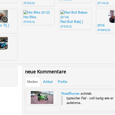
(P:2/G:0)
(P:1/G:0)
Hot Bike
Red Bull Bab[.]
(P:0/G:4)
 Tr[.]
2016
(P:0/G:2)
(P:94/G:0)
neue Kommentare
Medien
Artikel
Profile
RoadRunner
schrieb
typischer Fail - voll lustig wie er
aufeinma..