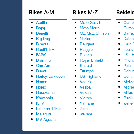
Bikes A-M
Bikes M-Z
Beklei
Aprilia
Moto Guzzi
Cust
Bajaj
Moto Morini
Europ
Benelli
MZ/MuZ/Simson
Barra
Big Dog
Norton
Daine
Bimota
Peugeot
Hein 
Buell/EBR
Piaggio
Louis
BMW
Polaris
LS2 H
Brammo
Royal Enfield
Phoni
Can-Am
Suzuki
Polo
Ducati
Triumph
Schub
Harley-Davidson
US Highland
Conti
Honda
Vectrix
Metze
Horex
Vespa
Miche
Husqvarna
Voxan
Mitas
Kawasaki
Victory
Pirelli
KTM
Yamaha
weite
Lehman Trikes
Zero
Malaguti
weitere
MV Agusta