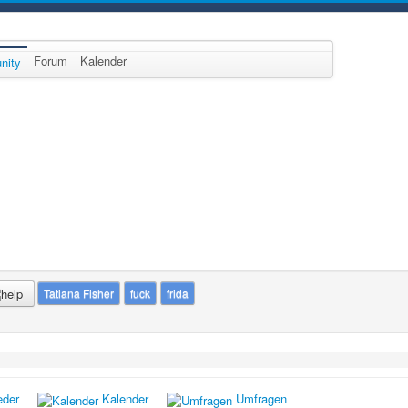
Forum
Kalender
nity
Tatiana Fisher
fuck
frida
eder
Kalender
Umfragen