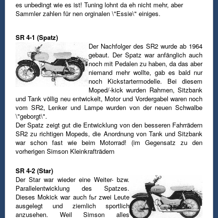
es unbedingt wie es ist! Tuning lohnt da eh nicht mehr, aber
Sammler
zahlen für nen orginalen \"Essie\" einiges.
SR 4-1 (Spatz)
Der Nachfolger des SR2 wurde ab 1964
gebaut. Der Spatz war anfänglich auch
noch mit Pedalen zu haben, da das aber
niemand mehr
wollte, gab es bald nur
noch Kickstartermodelle.
Bei diesem
Moped/-kick wurden Rahmen, Sitzbank
und Tank völlig neu entwickelt, Motor und Vordergabel waren noch
vom SR2, Lenker
und Lampe wurden von der neuen Schwalbe
\"geborgt\".
Der Spatz zeigt gut die Entwicklung von den besseren Fahrrädern
SR2 zu richtigen Mopeds, die Anordnung von Tank und Sitzbank
war
schon fast wie beim Motorrad! (im Gegensatz zu den
vorherigen Simson Kleinkrafträdern
SR 4-2 (Star)
Der Star war wieder eine Weiter- bzw.
Parallelentwicklung des Spatzes.
Dieses Mokick war auch fьr zwei Leute
ausgelegt und ziemlich sportlich
anzusehen. Weil Simson alles