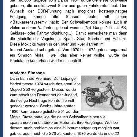
geboren, die endlich zwei Sitze und guten Fahrkomfort bot. Den
Wunsch der DDR-Führung nach möglichst kostengünstiger
Fertigung kamen die Simson Leute mit einem
\"Baukastensystem\" nach: Der Schwalbemotor konnte auch in
vielen anderen Varianten gebaut werden
(3,4 Gang, 2 bis 4 PS,
Gebläse- oder Fahrtwindkühlung...).
Damit entwickelte man dann
die Modelle der Vogelserie: Spatz, Star, Sperber und Habicht.
Diese Mokicks waren in den 60er und 70er Jahren im
In- und Ausland sehr gefragt.
Von 1970 bis 1972 gab es sogar mal
ein Simson Mofa , weil das aber keiner wollte, wurde die
Produktion kurzerhand wieder eingestellt
moderne Simsons
Dann kam die Premiere: Zur Leipziger
Herbstmesse 1974 wurde das sportliche
Moped S50 vorgestellt. Dieses wurde
zum absoluten Renner bei der Jugend,
die riesige Nachfrage konnte nie voll
gedeckt werden.
Sechs Jahre später,
1980, kam unsere geliebte S51 auf den
Markt. Diese hatte wie die neuen Schwalben einen viel
sparsameren und stärkeren Motor als
ihre Vorgänger. Weil bei
diesem auch problemlos eine Hubraumsteigerung möglich war,
gab es auch noch die S70 zu kaufen.
1986 wurde dann die 22