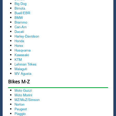
Big Dog
Bimota
Buell/EBR
BMW
Brammo
Can-Am
Ducati
Harley-Davidson
Honda
Horex
Husqvarna
Kawasaki
KTM
Lehman Trikes
Malaguti
MV Agusta
Bikes M-Z
Moto Guzzi
Moto Morini
MZ/MuZ/Simson
Norton
Peugeot
Piaggio