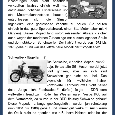
Erwartungen doch nicht besonders
verkauften (wahrscheinlich weil man
dafür einen richtigen
Führerschein und
ein Motorradkennzeichen brauchte),
entschlossen sich die Simson
Ingenieure, eine gedrosselte Variante zu bauen.
Sie bauten
einfach in das gute Sperberfahrwerk einen Star-Motor (aber mit 4
Gängen). Dieses Moped fand sofort reissenden Absatz -
sicher
auch wegen der modernen Zündanlage mit aussenliegender Spule
und dem stärkeren Scheinwerfer.
Der Habicht wurde von 1972 bis
1975 gebaut und war das letzte neue Modell der \"Vogelserie\"
Schwalbe - flügellahm?
Die Schwalbe, ein tolles Moped, nicht?
Jaja, ihr als alte S51-Hasen werdet jetzt
breit grinsen, aber an sich sind
Schwalben gar nicht so übel. Das
eigentlich
für weibliche Fahrer
konzipierte Fahrzeug (was nicht heisst
dass Jungs nicht \"schwalben\" dürfen) folgte in DDR dem
weltweiten
Trend zum Roller. Im Westen waren Vespa &Co auf
dem Vormarsch, da wurde in der DDR fleissig Schwalbe gebaut!
Diese Mopeds,
anfangs gebläsegekühlt, wurden jahrzehntelang
(von 1964 bis 1986) gebaut und immer gut verkauft. Auch wenn
die Optik nicht so
sportlich wie z.B. beim Habicht oder bei der