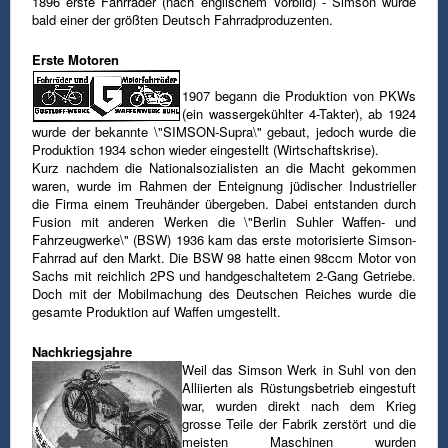
1896 erste Fahrräder (nach englischem Vorbild) - Simson wurde
bald einer der größten Deutsch Fahrradproduzenten.
Erste Motoren
1907 begann die Produktion von PKWs
(ein wassergekühlter 4-Takter), ab 1924
wurde der bekannte \"SIMSON-Supra\" gebaut, jedoch wurde die
Produktion 1934 schon wieder eingestellt (Wirtschaftskrise).
Kurz nachdem die Nationalsozialisten an die Macht gekommen
waren, wurde im Rahmen der Enteignung jüdischer Industrieller
die Firma einem Treuhänder übergeben. Dabei entstanden durch
Fusion mit anderen Werken die \"Berlin Suhler Waffen- und
Fahrzeugwerke\" (BSW) 1936 kam das erste motorisierte Simson-
Fahrrad auf den Markt. Die BSW 98 hatte einen 98ccm Motor von
Sachs mit reichlich 2PS und handgeschaltetem 2-Gang Getriebe.
Doch mit der Mobilmachung des Deutschen Reiches wurde die
gesamte Produktion auf Waffen umgestellt.
Nachkriegsjahre
Weil das Simson Werk in Suhl von den
Alliierten als Rüstungsbetrieb eingestuft
war, wurden direkt nach dem Krieg
grosse Teile der Fabrik zerstört und die
meisten Maschinen wurden