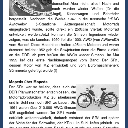
demontiert.Aber nicht alles! Nach und
nach wurden wieder Waffen (für die
Jagd), Kinderwagen und Fahrräder
hergestellt. Nachdem die Werke 1947 in die russische \"SAG
Awtowelo\" (=Staatliche Aktiengesellschaft Motorrad)
eingegliedert wurde, sollte direkt ein 250ccm Viertak Motorrad
entwickelt werden.Jetzt konnten die Simson Ingenieure wieder
zeigen, was sie konnten: 1950 lief die 1000. AWO (von AWtovelO)
vom Bande! Diese Maschinen hatten 425ccm Motoren und waren
äusserst beliebt.1952 gab die Sowjetunion dann die Firma zurück
an die DDR, ab jetzt hießen die AWOs wieder Simson. Im Mai
1955 lief das erste Nachkriegsmoped vom Band: Der SR1,
dessen Motor von MZ entwickelt und vom Büromaschinenerk
Sümmerda gefertigt wurde (!)
Mopeds über Mopeds
Der SR1 war so beliebt, dass sich die
DDR Planwirtschafter entschlossen, die
Motorradproduktion MZ zu ьberlassen
und in Suhl nur noch SR1 zu bauen.
Bis
1961 waren über 210.000 AWO/Simson
425 augeliefert worden.Der SR1 wurde
natürlich weiterentwickelt, dadurch entstand der SR2 und später
der
Vorläufer der Schwalbe, der KR50. In Suhl liefen jährlich um
die 180.000 Mopeds vom Band!
1964 wurde die erste Schwalbe