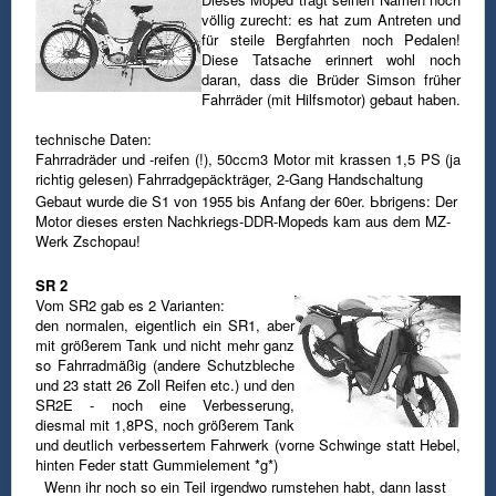
völlig zurecht:
es hat zum Antreten und
für steile Bergfahrten noch Pedalen!
Diese Tatsache erinnert wohl noch
daran, dass die Brüder Simson früher
Fahrräder (mit Hilfsmotor) gebaut haben.
technische Daten:
Fahrradräder und -reifen (!), 50ccm3 Motor mit krassen 1,5 PS (ja
richtig gelesen)
Fahrradgepäckträger, 2-Gang Handschaltung
Gebaut wurde die S1 von 1955 bis Anfang der 60er.
Ьbrigens: Der
Motor dieses ersten Nachkriegs-DDR-Mopeds kam aus dem MZ-
Werk Zschopau!
SR 2
Vom SR2 gab es 2 Varianten:
den normalen, eigentlich ein SR1, aber
mit größerem Tank und nicht mehr ganz
so Fahrradmäßig (andere Schutzbleche
und 23 statt 26 Zoll Reifen etc.)
und den
SR2E - noch eine Verbesserung,
diesmal mit 1,8PS, noch größerem Tank
und deutlich verbessertem Fahrwerk (vorne Schwinge
statt Hebel,
hinten Feder statt Gummielement *g*)
Wenn ihr noch so ein Teil irgendwo rumstehen habt, dann lasst