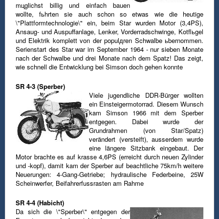
mцglichst billig und einfach bauen
wollte, fьhrten sie auch schon so etwas wie die heutige
\"Plattformtechnologie\" ein, beim Star wurden Motor (3,4PS),
Ansaug- und Auspuffanlage,
Lenker, Vorderradschwinge, Kotflьgel
und Elektrik komplett von der populдren Schwalbe ьbernommen.
Serienstart des Star war im September 1964 - nur sieben Monate
nach der Schwalbe und drei Monate nach dem Spatz! Das zeigt,
wie schnell
die Entwicklung bei Simson doch gehen konnte
SR 4-3 (Sperber)
Viele jugendliche DDR-Bürger wollten
ein Einsteigermotorrad.
Diesem Wunsch
kam Simson 1966 mit dem Sperber
entgegen.
Dabei wurde der
Grundrahmen (von Star/Spatz)
verändert (versteift), ausserdem wurde
eine längere Sitzbank eingebaut.
Der
Motor brachte es auf krasse 4,6PS (erreicht durch neuen Zylinder
und -kopf), damit kam der Sperber auf beachtliche 75km/h
weitere
Neuerungen: 4-Gang-Getriebe; hydraulische Federbeine, 25W
Scheinwerfer, Beifahrerfussrasten am Rahme
SR 4-4 (Habicht)
Da sich die \"Sperber\" entgegen der