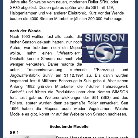
Jahre alte Schwalbe vom neuen, modernen Roller SR50 oder
SR80 abgelöst. Diesen gab es später wie die S51 mit 12V,
Halogenlampen und viel anderer Elektronik.
Kurz vor der Wende
bauten die 4000 Simson Mitarbeiter jährlich 200.000 Fahrzeuge.
nach der Wende
Nach 1990 wollten fast alle Leute, die
bisher Simson gekauft hätten, nur noch
Autos, wer trotzdem noch ein Moped
wollte, nahm
einen \"Westroller\".
Deshalb konnte Simson nur noch viel
weniger verkaufen. Daher machte die
unter Treuhandverwaltung stehende
\"Fahrzeug und
Jagdwaffenfabrik Suhl\" am 31.12.1991 zu. Bis dahin wurden
insgesamt fast 6 Millionen Fahrzeuge in Suhl gebaut.
Aber schon
Anfang 1992 gründen Mitarbeiter die \"Suhler Fahrzeugwerk
GmbH\" und führen die Produktion unter dem Namen SIMSON
fort.
Erst gab es Weiterentwicklungen der S51 (S53) und des
Rollers, später wurden dann zeitgemäße Roller entwickelt. Seit
1996 haben die
Mopeds auch wieder Vogelnamen. Welche
Modelle es gibt, könnt ihr auf der Website von Simson nachlesen.
Bedeutende Modelle
SR 1
Dieses Moped trägt seinen Namen noch