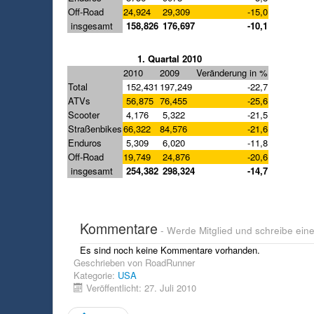
Off-Road
24,924
29,309
-15,0
insgesamt
158,826
176,697
-10,1
1. Quartal 2010
2010
2009
Veränderung in %
Total
152,431
197,249
-22,7
ATVs
56,875
76,455
-25,6
Scooter
4,176
5,322
-21,5
Straßenbikes
66,322
84,576
-21,6
Enduros
5,309
6,020
-11,8
Off-Road
19,749
24,876
-20,6
insgesamt
254,382
298,324
-14,7
Kommentare
- Werde Mitglied und schreibe ei
Es sind noch keine Kommentare vorhanden.
Geschrieben von
RoadRunner
Kategorie:
USA
Veröffentlicht: 27. Juli 2010