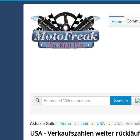
Commu
Home
Suche
Suchen
Aktuelle Seite:
Home
Land
USA
USA - Verkaufs
USA - Verkaufszahlen weiter rückläuf