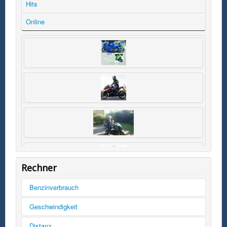
Hits
Online
Rechner
Benzinverbrauch
Tankinhalt
Geschwindigkeit
km/h
Distanz