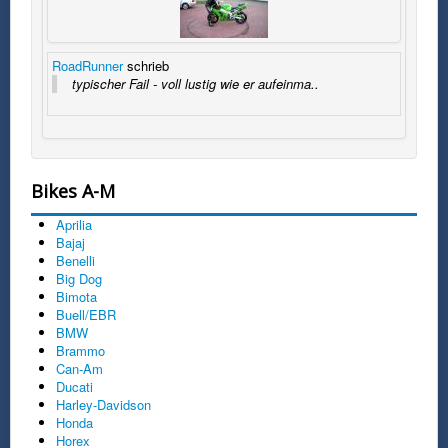
RoadRunner
schrieb
typischer Fail - voll lustig wie er aufeinma..
Bikes A-M
Aprilia
Bajaj
Benelli
Big Dog
Bimota
Buell/EBR
BMW
Brammo
Can-Am
Ducati
Harley-Davidson
Honda
Horex