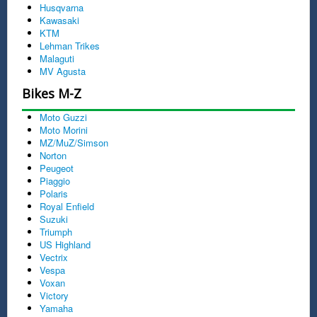
Husqvarna
Kawasaki
KTM
Lehman Trikes
Malaguti
MV Agusta
Bikes M-Z
Moto Guzzi
Moto Morini
MZ/MuZ/Simson
Norton
Peugeot
Piaggio
Polaris
Royal Enfield
Suzuki
Triumph
US Highland
Vectrix
Vespa
Voxan
Victory
Yamaha