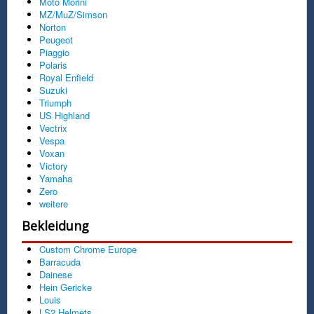
Moto Morini
MZ/MuZ/Simson
Norton
Peugeot
Piaggio
Polaris
Royal Enfield
Suzuki
Triumph
US Highland
Vectrix
Vespa
Voxan
Victory
Yamaha
Zero
weitere
Bekleidung
Custom Chrome Europe
Barracuda
Dainese
Hein Gericke
Louis
LS2 Helmets