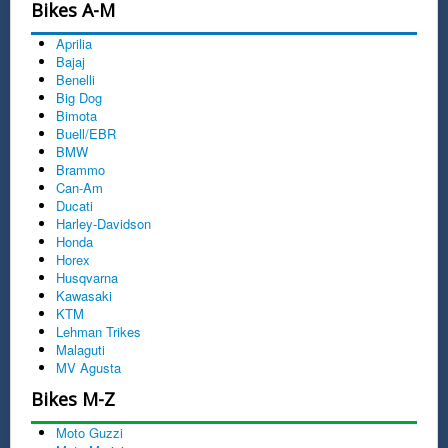
Bikes A-M
Aprilia
Bajaj
Benelli
Big Dog
Bimota
Buell/EBR
BMW
Brammo
Can-Am
Ducati
Harley-Davidson
Honda
Horex
Husqvarna
Kawasaki
KTM
Lehman Trikes
Malaguti
MV Agusta
Bikes M-Z
Moto Guzzi