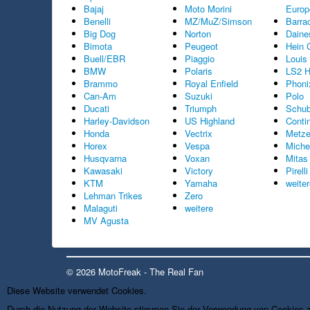
Bajaj
Moto Morini
Europ
Benelli
MZ/MuZ/Simson
Barra
Big Dog
Norton
Daine
Bimota
Peugeot
Hein 
Buell/EBR
Piaggio
Louis
BMW
Polaris
LS2 H
Brammo
Royal Enfield
Phoni
Can-Am
Suzuki
Polo
Ducati
Triumph
Schub
Harley-Davidson
US Highland
Conti
Honda
Vectrix
Metze
Horex
Vespa
Miche
Husqvarna
Voxan
Mitas
Kawasaki
Victory
Pirelli
KTM
Yamaha
weite
Lehman Trikes
Zero
Malaguti
weitere
MV Agusta
© 2026 MotoFreak - The Real Fan
Diese Website verwendet Cookies.
Durch die Nutzung der Website stimmen Sie der Verwendung von Cookies 