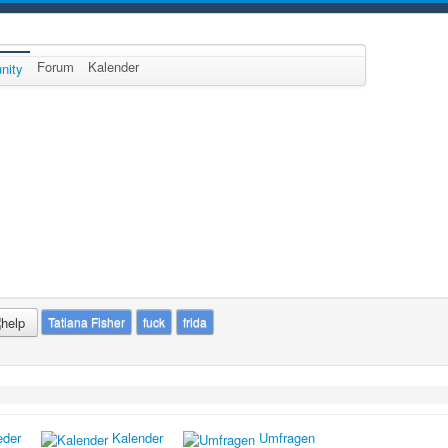
Forum
Kalender
nity
Tatiana Fisher
fuck
frida
eder
Kalender
Umfragen