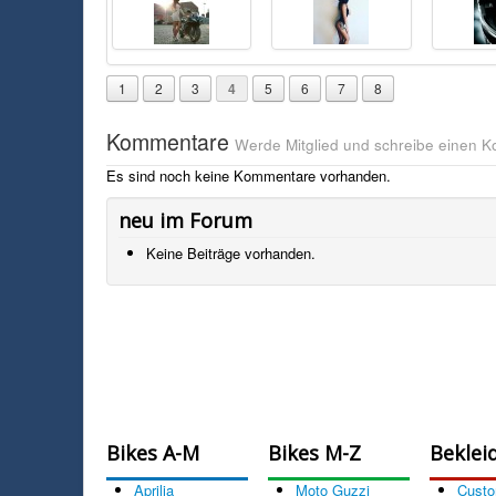
1
2
3
4
5
6
7
8
Kommentare
Werde Mitglied und schreibe einen 
Es sind noch keine Kommentare vorhanden.
neu im Forum
Keine Beiträge vorhanden.
Bikes A-M
Bikes M-Z
Beklei
Aprilia
Moto Guzzi
Cust