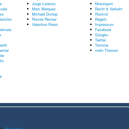
e
Jorge Lorenzo
Motorsport
cuda
Marc Marquez
Recht & Verkehr
se
Michael Dunlop
Rückruf
Gericke
Ronnie Renner
Regeln
Valentino Rossi
Impressum
elmets
Facebook
x
Google+
Twitter
erth
Termine
nental
mehr Themen
ler
lin
re
zu.
Mehr Infos