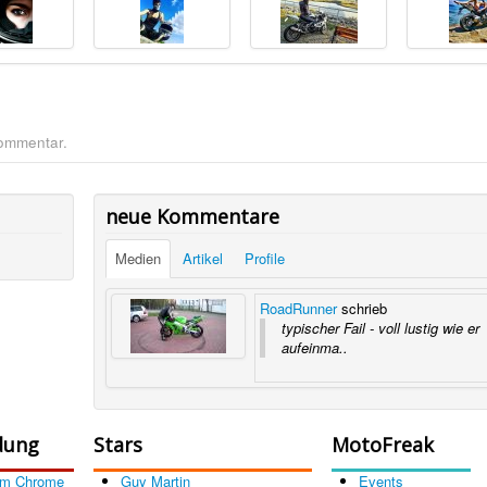
Kommentar.
neue Kommentare
Medien
Artikel
Profile
RoadRunner
schrieb
typischer Fail - voll lustig wie er
aufeinma..
dung
Stars
MotoFreak
om Chrome
Guy Martin
Events