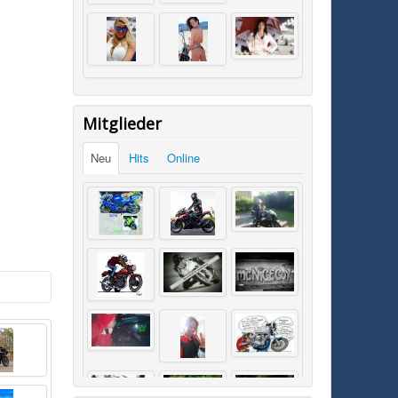
Mitglieder
Neu
Hits
Online
SK0