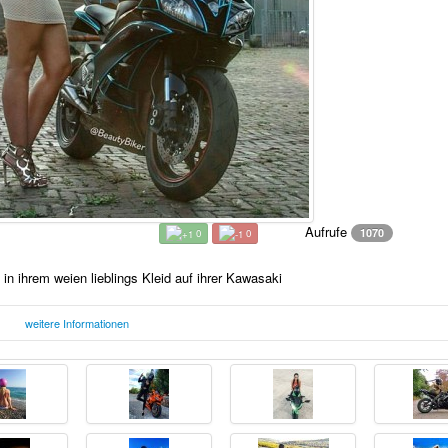
Aufrufe
1070
0
0
in ihrem weien lieblings Kleid auf ihrer Kawasaki
weitere Informationen
Samstag, 24. Februar 2018
F
23:24 Uhr
n lieblings Kleid auf ihrer Kawasaki