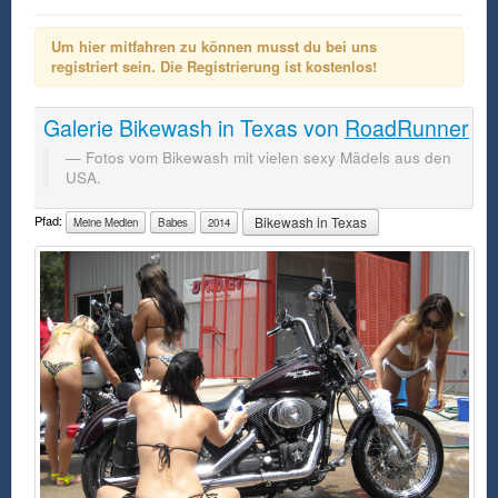
Um hier mitfahren zu können musst du bei uns
registriert sein. Die Registrierung ist kostenlos!
Galerie
Bikewash in Texas
von
RoadRunner
Fotos vom Bikewash mit vielen sexy Mädels aus den
USA.
Pfad:
Bikewash in Texas
Meine Medien
Babes
2014