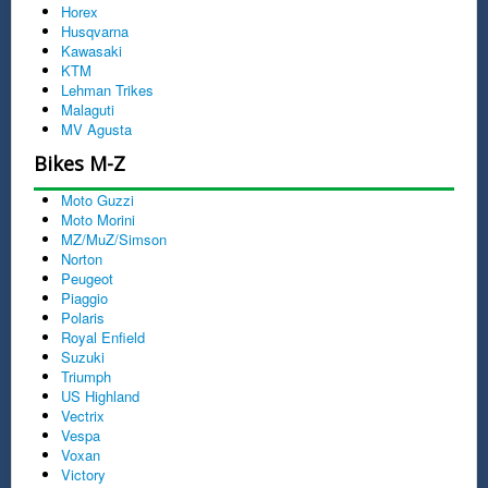
Horex
Husqvarna
Kawasaki
KTM
Lehman Trikes
Malaguti
MV Agusta
Bikes M-Z
Moto Guzzi
Moto Morini
MZ/MuZ/Simson
Norton
Peugeot
Piaggio
Polaris
Royal Enfield
Suzuki
Triumph
US Highland
Vectrix
Vespa
Voxan
Victory