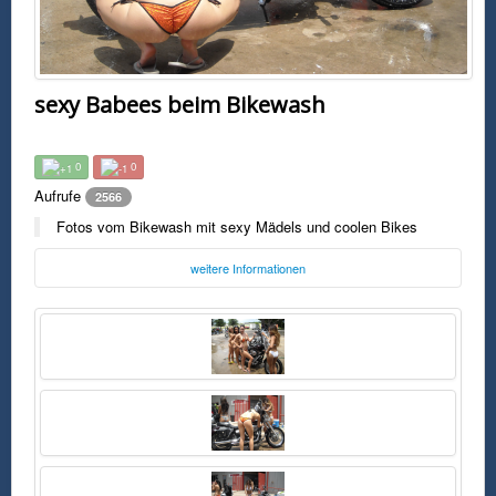
sexy Babees beim Bikewash
0
0
Aufrufe
2566
Fotos vom Bikewash mit sexy Mädels und coolen Bikes
weitere Informationen
Foto:
Unbekannt
Mittwoch, 26. April 2017 10:58 Uhr
FSK0
Fotos vom Bikewash mit sexy Mädels und coolen Bikes