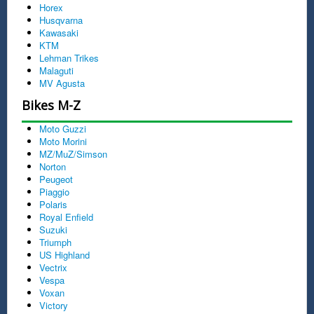
Horex
Husqvarna
Kawasaki
KTM
Lehman Trikes
Malaguti
MV Agusta
Bikes M-Z
Moto Guzzi
Moto Morini
MZ/MuZ/Simson
Norton
Peugeot
Piaggio
Polaris
Royal Enfield
Suzuki
Triumph
US Highland
Vectrix
Vespa
Voxan
Victory