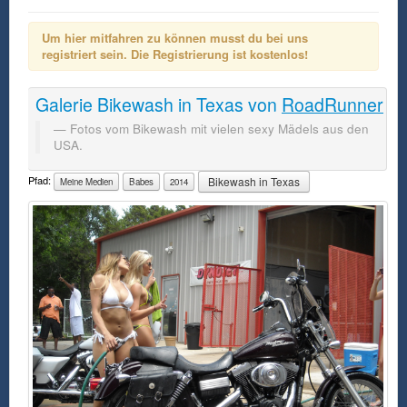
Um hier mitfahren zu können musst du bei uns
registriert sein. Die Registrierung ist kostenlos!
Galerie
Bikewash in Texas
von
RoadRunner
Fotos vom Bikewash mit vielen sexy Mädels aus den
USA.
Pfad:
Bikewash in Texas
Meine Medien
Babes
2014