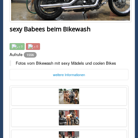
sexy Babees beim Bikewash
0
0
Aufrufe
1556
Fotos vom Bikewash mit sexy Mädels und coolen Bikes
weitere Informationen
Foto:
Unbekannt
Mittwoch, 26. April 2017 10:58 Uhr
FSK0
Fotos vom Bikewash mit sexy Mädels und coolen Bikes