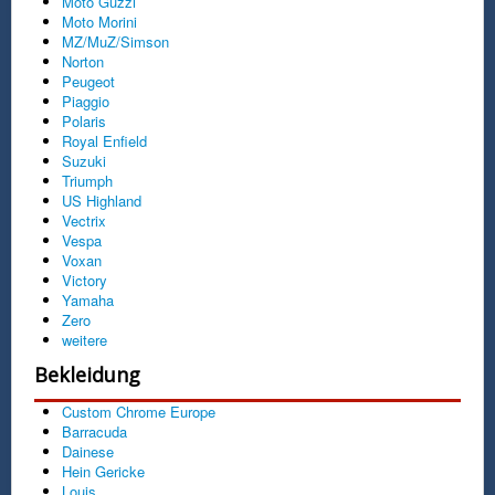
Moto Guzzi
Moto Morini
MZ/MuZ/Simson
Norton
Peugeot
Piaggio
Polaris
Royal Enfield
Suzuki
Triumph
US Highland
Vectrix
Vespa
Voxan
Victory
Yamaha
Zero
weitere
Bekleidung
Custom Chrome Europe
Barracuda
Dainese
Hein Gericke
Louis