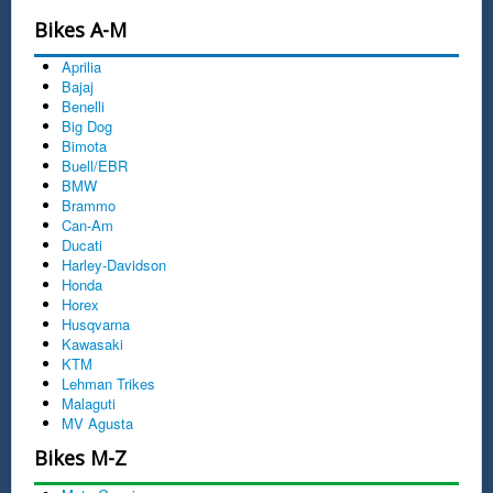
Bikes A-M
Aprilia
Bajaj
Benelli
Big Dog
Bimota
Buell/EBR
BMW
Brammo
Can-Am
Ducati
Harley-Davidson
Honda
Horex
Husqvarna
Kawasaki
KTM
Lehman Trikes
Malaguti
MV Agusta
Bikes M-Z