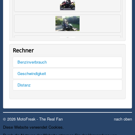
Rechner
Benzinverbrauch
Tankinhalt
Geschwindigkeit
km/h
Distanz
Kilometer
Kilometer
mph
Liter
Meilen
© 2026 MotoFreak - The Real Fan
nach oben
Diese Website verwendet Cookies.
rechnen
rechnen