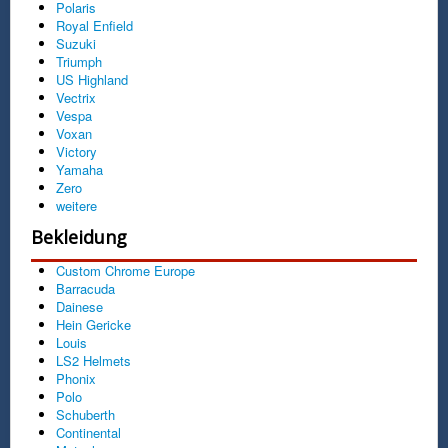
Polaris
Royal Enfield
Suzuki
Triumph
US Highland
Vectrix
Vespa
Voxan
Victory
Yamaha
Zero
weitere
Bekleidung
Custom Chrome Europe
Barracuda
Dainese
Hein Gericke
Louis
LS2 Helmets
Phonix
Polo
Schuberth
Continental