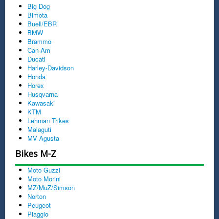
Big Dog
Bimota
Buell/EBR
BMW
Brammo
Can-Am
Ducati
Harley-Davidson
Honda
Horex
Husqvarna
Kawasaki
KTM
Lehman Trikes
Malaguti
MV Agusta
Bikes M-Z
Moto Guzzi
Moto Morini
MZ/MuZ/Simson
Norton
Peugeot
Piaggio