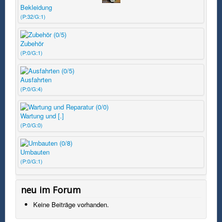
Bekleidung
(P:32/G:1)
Zubehör
(P:0/G:1)
Ausfahrten
(P:0/G:4)
Wartung und [.]
(P:0/G:0)
Umbauten
(P:0/G:1)
neu im Forum
Keine Beiträge vorhanden.