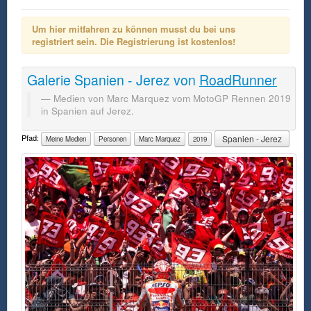
Um hier mitfahren zu können musst du bei uns
registriert sein. Die Registrierung ist kostenlos!
Galerie
Spanien - Jerez
von
RoadRunner
Medien von Marc Marquez vom MotoGP Rennen 2019
in Spanien auf Jerez.
Pfad:
Spanien - Jerez
Meine Medien
Personen
Marc Marquez
2019