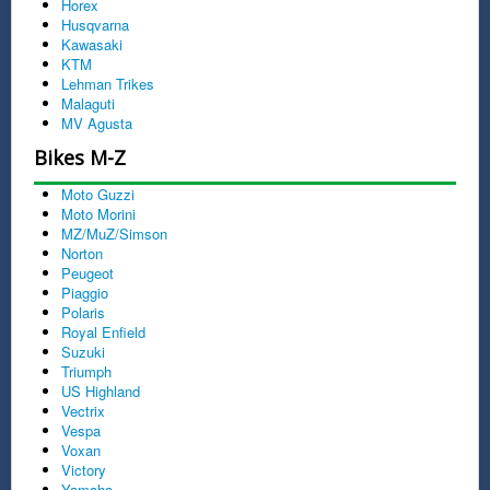
Horex
Husqvarna
Kawasaki
KTM
Lehman Trikes
Malaguti
MV Agusta
Bikes M-Z
Moto Guzzi
Moto Morini
MZ/MuZ/Simson
Norton
Peugeot
Piaggio
Polaris
Royal Enfield
Suzuki
Triumph
US Highland
Vectrix
Vespa
Voxan
Victory
Yamaha