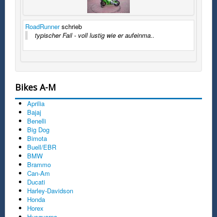
RoadRunner
schrieb
typischer Fail - voll lustig wie er aufeinma..
Bikes A-M
Aprilia
Bajaj
Benelli
Big Dog
Bimota
Buell/EBR
BMW
Brammo
Can-Am
Ducati
Harley-Davidson
Honda
Horex
Husqvarna