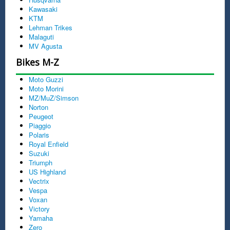
Kawasaki
KTM
Lehman Trikes
Malaguti
MV Agusta
Bikes M-Z
Moto Guzzi
Moto Morini
MZ/MuZ/Simson
Norton
Peugeot
Piaggio
Polaris
Royal Enfield
Suzuki
Triumph
US Highland
Vectrix
Vespa
Voxan
Victory
Yamaha
Zero