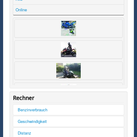
Online
Rechner
Benzinverbrauch
Tankinhalt
Geschwindigkeit
km/h
Distanz