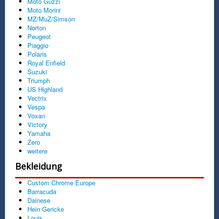
Moto Guzzi
Moto Morini
MZ/MuZ/Simson
Norton
Peugeot
Piaggio
Polaris
Royal Enfield
Suzuki
Triumph
US Highland
Vectrix
Vespa
Voxan
Victory
Yamaha
Zero
weitere
Bekleidung
Custom Chrome Europe
Barracuda
Dainese
Hein Gericke
Louis