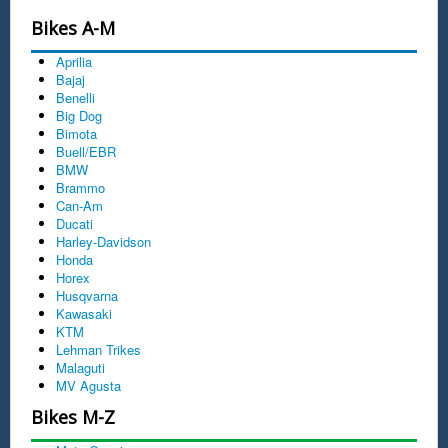
Bikes A-M
Aprilia
Bajaj
Benelli
Big Dog
Bimota
Buell/EBR
BMW
Brammo
Can-Am
Ducati
Harley-Davidson
Honda
Horex
Husqvarna
Kawasaki
KTM
Lehman Trikes
Malaguti
MV Agusta
Bikes M-Z