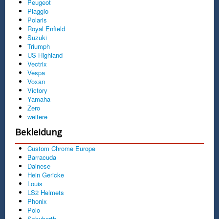
Peugeot
Piaggio
Polaris
Royal Enfield
Suzuki
Triumph
US Highland
Vectrix
Vespa
Voxan
Victory
Yamaha
Zero
weitere
Bekleidung
Custom Chrome Europe
Barracuda
Dainese
Hein Gericke
Louis
LS2 Helmets
Phonix
Polo
Schuberth