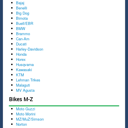
Bajaj
Benelli
Big Dog
Bimota
Buell/EBR
BMW
Brammo
Can-Am
Ducati
Harley-Davidson
Honda
Horex
Husqvarna
Kawasaki
KTM
Lehman Trikes
Malaguti
MV Agusta
Bikes M-Z
Moto Guzzi
Moto Morini
MZ/MuZ/Simson
Norton