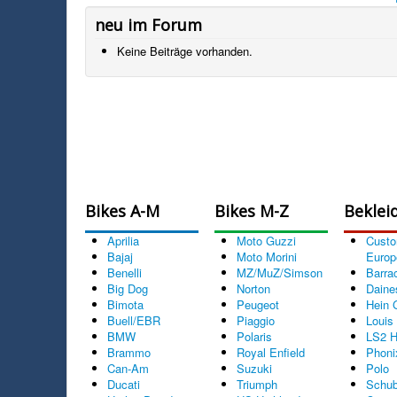
neu im Forum
Keine Beiträge vorhanden.
Bikes A-M
Bikes M-Z
Beklei
Aprilia
Moto Guzzi
Cust
Bajaj
Moto Morini
Europ
Benelli
MZ/MuZ/Simson
Barra
Big Dog
Norton
Daine
Bimota
Peugeot
Hein 
Buell/EBR
Piaggio
Louis
BMW
Polaris
LS2 H
Brammo
Royal Enfield
Phoni
Can-Am
Suzuki
Polo
Ducati
Triumph
Schub