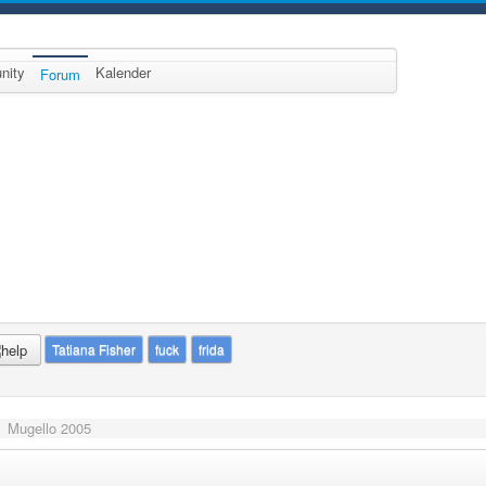
nity
Kalender
Forum
Tatiana Fisher
fuck
frida
Mugello 2005