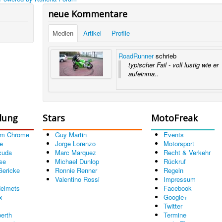
neue Kommentare
Medien
Artikel
Profile
RoadRunner
schrieb
typischer Fail - voll lustig wie er
aufeinma..
dung
Stars
MotoFreak
om Chrome
Guy Martin
Events
e
Jorge Lorenzo
Motorsport
cuda
Marc Marquez
Recht & Verkehr
se
Michael Dunlop
Rückruf
Gericke
Ronnie Renner
Regeln
Valentino Rossi
Impressum
elmets
Facebook
x
Google+
Twitter
erth
Termine