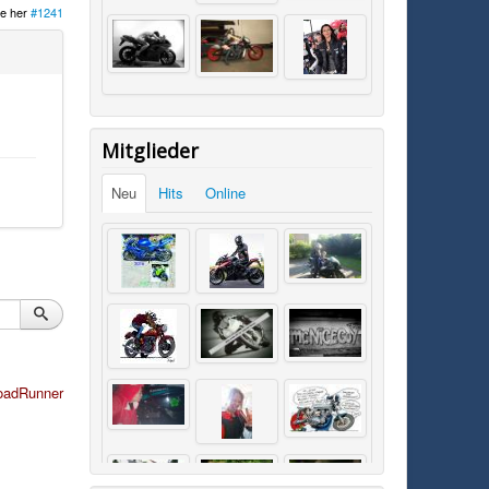
e her
#1241
Mitglieder
Neu
Hits
Online
oadRunner