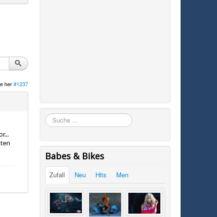
e her
#1237
Suchen
r...
zten
Babes & Bikes
Zufall
Neu
Hits
Men