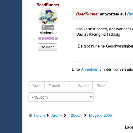
RoadRunner
RoadRunner
antwortete auf
Re:
Offline
das kannst sagen, das war echt 
Moderator
Das ist Racing :-D [addsig]
Es gibt nur eine Geschwindigkei
Mehr
Bitte
Anmelden
um der Konversation
Start
Zurück
1
Weiter
Ende
Forum
Archiv
125ccm
Mugello 2005
Lade