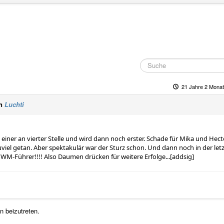
21 Jahre 2 Monat
on
Luchti
einer an vierter Stelle und wird dann noch erster. Schade für Mika und Hecto
lzuviel getan. Aber spektakulär war der Sturz schon. Und dann noch in der let
t WM-Führer!!!! Also Daumen drücken für weitere Erfolge...[addsig]
 beizutreten.