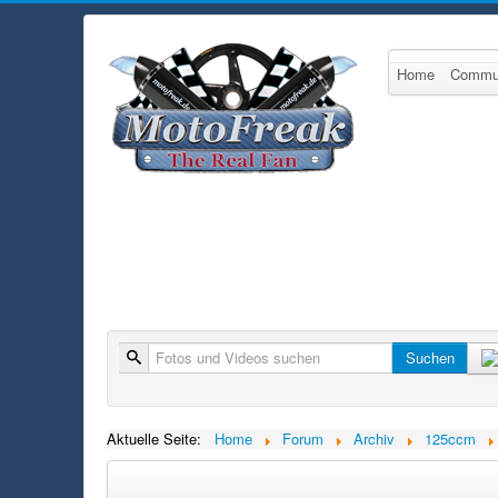
Home
Commu
Suche
Suchen
Aktuelle Seite:
Home
Forum
Archiv
125ccm