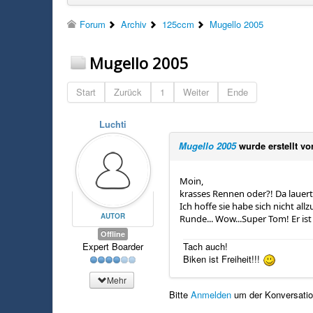
Forum
Archiv
125ccm
Mugello 2005
Mugello 2005
Start
Zurück
1
Weiter
Ende
Luchti
Mugello 2005
wurde erstellt v
Moin,
krasses Rennen oder?! Da lauert 
Ich hoffe sie habe sich nicht al
AUTOR
Runde... Wow...Super Tom! Er is
Offline
Expert Boarder
Tach auch!
Biken ist Freiheit!!!
Mehr
Bitte
Anmelden
um der Konversation