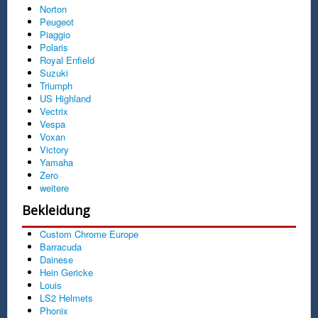
Norton
Peugeot
Piaggio
Polaris
Royal Enfield
Suzuki
Triumph
US Highland
Vectrix
Vespa
Voxan
Victory
Yamaha
Zero
weitere
Bekleidung
Custom Chrome Europe
Barracuda
Dainese
Hein Gericke
Louis
LS2 Helmets
Phonix