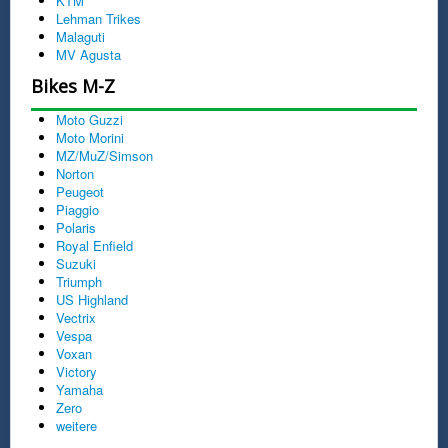
KTM
Lehman Trikes
Malaguti
MV Agusta
Bikes M-Z
Moto Guzzi
Moto Morini
MZ/MuZ/Simson
Norton
Peugeot
Piaggio
Polaris
Royal Enfield
Suzuki
Triumph
US Highland
Vectrix
Vespa
Voxan
Victory
Yamaha
Zero
weitere