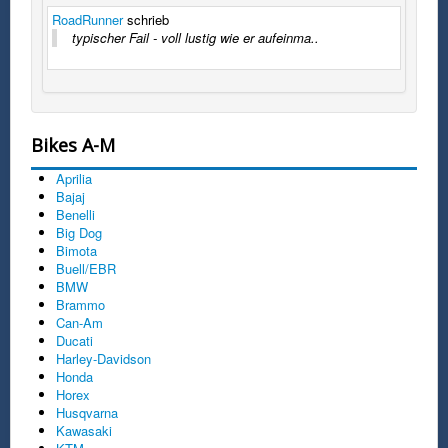
RoadRunner
schrieb
typischer Fail - voll lustig wie er aufeinma..
Bikes A-M
Aprilia
Bajaj
Benelli
Big Dog
Bimota
Buell/EBR
BMW
Brammo
Can-Am
Ducati
Harley-Davidson
Honda
Horex
Husqvarna
Kawasaki