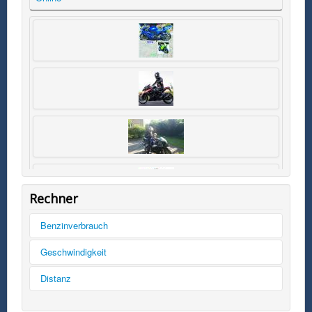
Rechner
Benzinverbrauch
Tankinhalt
Geschwindigkeit
km/h
Distanz
Kilometer
Kilometer