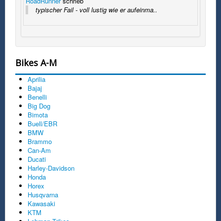
RoadRunner
schrieb
typischer Fail - voll lustig wie er aufeinma..
Bikes A-M
Aprilia
Bajaj
Benelli
Big Dog
Bimota
Buell/EBR
BMW
Brammo
Can-Am
Ducati
Harley-Davidson
Honda
Horex
Husqvarna
Kawasaki
KTM