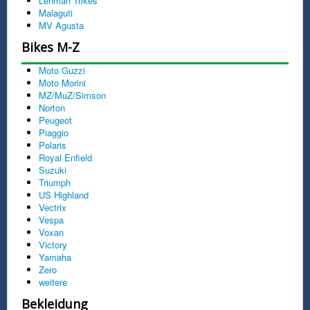
Lehman Trikes
Malaguti
MV Agusta
Bikes M-Z
Moto Guzzi
Moto Morini
MZ/MuZ/Simson
Norton
Peugeot
Piaggio
Polaris
Royal Enfield
Suzuki
Triumph
US Highland
Vectrix
Vespa
Voxan
Victory
Yamaha
Zero
weitere
Bekleidung