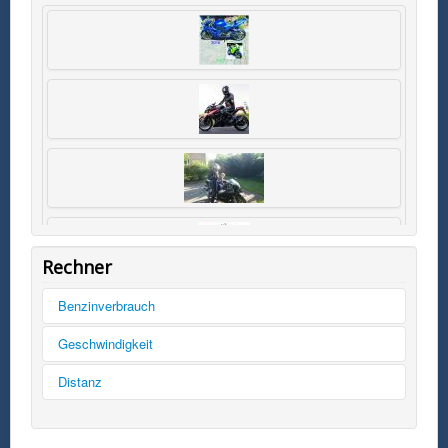
Rechner
Benzinverbrauch
Tankinhalt
Geschwindigkeit
km/h
Distanz
Kilometer
Kilometer
mph