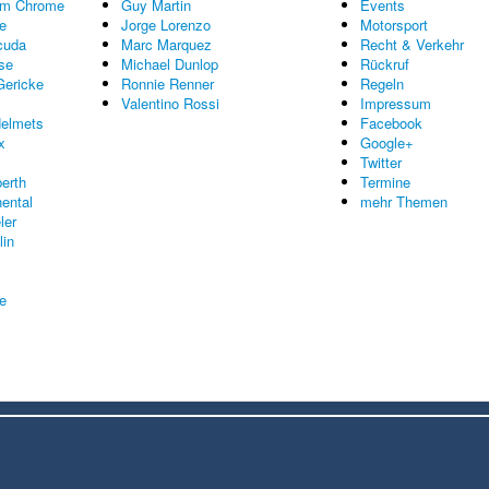
om Chrome
Guy Martin
Events
e
Jorge Lorenzo
Motorsport
cuda
Marc Marquez
Recht & Verkehr
se
Michael Dunlop
Rückruf
Gericke
Ronnie Renner
Regeln
Valentino Rossi
Impressum
elmets
Facebook
x
Google+
Twitter
erth
Termine
nental
mehr Themen
ler
lin
re