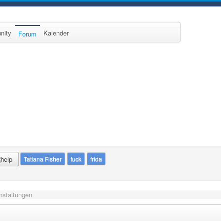
nity
Kalender
Forum
Tatiana Fisher
fuck
frida
anstaltungen