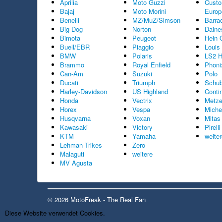
Aprilia
Moto Guzzi
Cust
Bajaj
Moto Morini
Europ
Benelli
MZ/MuZ/Simson
Barra
Big Dog
Norton
Daine
Bimota
Peugeot
Hein 
Buell/EBR
Piaggio
Louis
BMW
Polaris
LS2 H
Brammo
Royal Enfield
Phoni
Can-Am
Suzuki
Polo
Ducati
Triumph
Schub
Harley-Davidson
US Highland
Conti
Honda
Vectrix
Metze
Horex
Vespa
Miche
Husqvarna
Voxan
Mitas
Kawasaki
Victory
Pirelli
KTM
Yamaha
weite
Lehman Trikes
Zero
Malaguti
weitere
MV Agusta
© 2026 MotoFreak - The Real Fan
Diese Website verwendet Cookies.