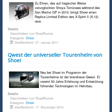
Zu Ehren, des auf tragischer Weise
verunglückten Shoya Tomizawa während des
San Marino GP in 2010, bringt Shoei einen
Replica Limited Edition des X-Spirit II (X-12)
raus.
Details
Geschrieben von
RoadRunner
Kategorie:
Shoei
Veröffentlicht: 07. Januar 2011
Qwest der universeller Tourenhelm von
Shoei
Neu bei Shoei im Programm der
Tourenhelme ist der brandneue Qwest. Er
vereint 50 Jahre Erfahrung und Entwicklung
führender Technologien im Helmbau.
Details
Geschrieben von
RoadRunner
Kategorie:
Shoei
Veröffentlicht: 17. November 2010