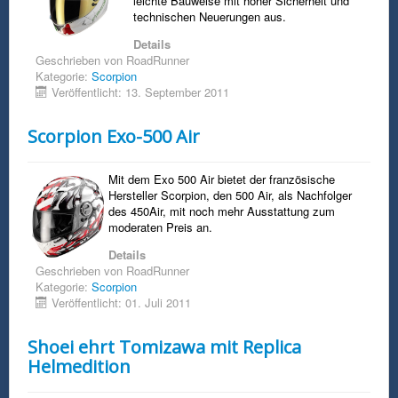
leichte Bauweise mit hoher Sicherheit und
technischen Neuerungen aus.
Details
Geschrieben von
RoadRunner
Kategorie:
Scorpion
Veröffentlicht: 13. September 2011
Scorpion Exo-500 Air
Mit dem Exo 500 Air bietet der französische
Hersteller Scorpion, den 500 Air, als Nachfolger
des 450Air, mit noch mehr Ausstattung zum
moderaten Preis an.
Details
Geschrieben von
RoadRunner
Kategorie:
Scorpion
Veröffentlicht: 01. Juli 2011
Shoei ehrt Tomizawa mit Replica
Helmedition