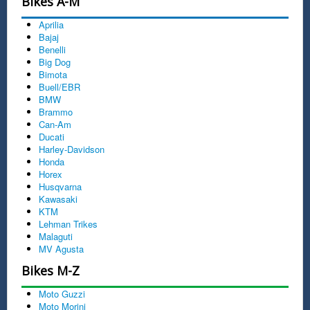
Bikes A-M
Aprilia
Bajaj
Benelli
Big Dog
Bimota
Buell/EBR
BMW
Brammo
Can-Am
Ducati
Harley-Davidson
Honda
Horex
Husqvarna
Kawasaki
KTM
Lehman Trikes
Malaguti
MV Agusta
Bikes M-Z
Moto Guzzi
Moto Morini