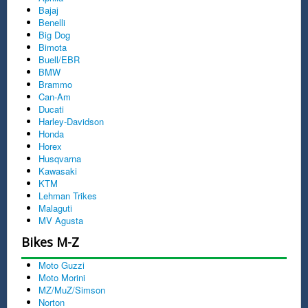
Bajaj
Benelli
Big Dog
Bimota
Buell/EBR
BMW
Brammo
Can-Am
Ducati
Harley-Davidson
Honda
Horex
Husqvarna
Kawasaki
KTM
Lehman Trikes
Malaguti
MV Agusta
Bikes M-Z
Moto Guzzi
Moto Morini
MZ/MuZ/Simson
Norton