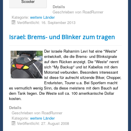
Scooter
Details
Geschrieben von
RoadRunner
Kategorie:
weitere Länder
Veröffentlicht: 16. September 2013
Israel: Brems- und Blinker zum tragen
Der israele Rahamim Levi hat eine "Weste"
entwickelt, die die Brems- und Blinksignale
auf dem Rücken anzeigt. Die "Weste" nennt
sich "My Backup" und ist Kabellos mit dem
Motorrad verbunden. Besonders interessant
ist diese für aufrecht sitzende Biker, Chopper,
Enduristen, Tourer u.a. Bei Sportlern macht
es vermutlich wenig Sinn, da diese meistens mit dem Bauch auf
dem Tank liegen. Die Weste soll ca. 100 amerikanische Dollar
kosten.
Details
Geschrieben von
RoadRunner
Kategorie:
weitere Länder
Veröffentlicht: 27. August 2008