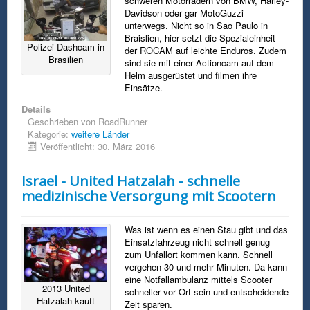
schweren Motorrädern von BMW, Harley-
Davidson oder gar MotoGuzzi
unterwegs. Nicht so in Sao Paulo in
Braislien, hier setzt die Spezialeinheit
Polizei Dashcam in
der ROCAM auf leichte Enduros. Zudem
Brasilien
sind sie mit einer Actioncam auf dem
Helm ausgerüstet und filmen ihre
Einsätze.
Details
Geschrieben von
RoadRunner
Kategorie:
weitere Länder
Veröffentlicht: 30. März 2016
Israel - United Hatzalah - schnelle
medizinische Versorgung mit Scootern
Was ist wenn es einen Stau gibt und das
Einsatzfahrzeug nicht schnell genug
zum Unfallort kommen kann. Schnell
vergehen 30 und mehr Minuten. Da kann
eine Notfallambulanz mittels Scooter
2013 United
schneller vor Ort sein und entscheidende
Hatzalah kauft
Zeit sparen.