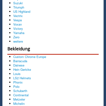
Suzuki
Triumph
US Highland
Vectrix
Vespa
Voxan
Victory
Yamaha
Zero
weitere
Bekleidung
Custom Chrome Europe
Barracuda
Dainese
Hein Gericke
Louis
LS2 Helmets
Phonix
Polo
Schuberth
Continental
Metzeler
Michelin