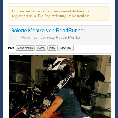
Um hier mitfahren zu können musst du bei uns
registriert sein. Die Registrierung ist kostenlos!
Galerie
Monika
von
RoadRunner
Medien von der sexy Russin Monika
Pfad:
Monika
Meine Medien
Babes
2015