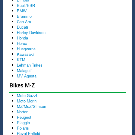
Buell/EBR
BMW
Brammo
Can-Am
Ducati
Harley-Davidson
Honda
Horex
Husqvarna
Kawasaki
KTM
Lehman Trikes
Malaguti
MV Agusta
Bikes M-Z
Moto Guzzi
Moto Morini
MZ/MuZ/Simson
Norton
Peugeot
Piaggio
Polaris
Royal Enfield