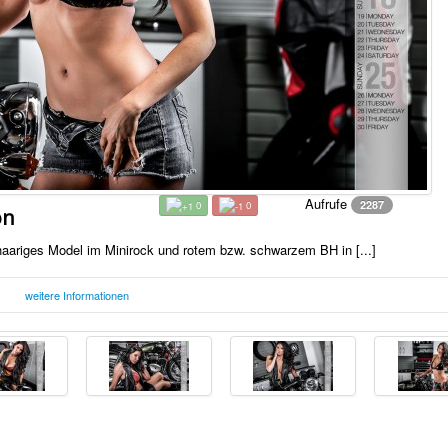
Aufrufe
2287
0
0
on
aariges Model im Minirock und rotem bzw. schwarzem BH in [...]
weitere Informationen
Samstag, 31. Oktober 2015
F
21:41 Uhr
el im Minirock und rotem bzw. schwarzem BH in ihrer Garage mit einer schwarzen Triumph