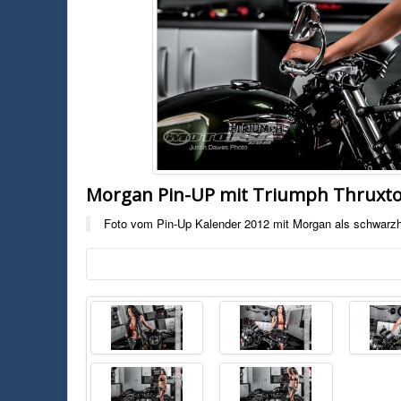
Morgan Pin-UP mit Triumph Thruxt
Foto vom Pin-Up Kalender 2012 mit Morgan als schwarzh
Foto:
Motorcycle USA
motorcycle-usa.com
Foto vom Pin-Up Kalender 2012 mit Morgan als schwarzhaariges Mod
Thruxton von 2013. Foto von Justin Dawes