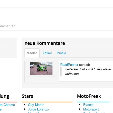
Kommentar.
neue Kommentare
Medien
Artikel
Profile
RoadRunner
schrieb
typischer Fail - voll lustig wie er
aufeinma..
dung
Stars
MotoFreak
om Chrome
Guy Martin
Events
e
Jorge Lorenzo
Motorsport