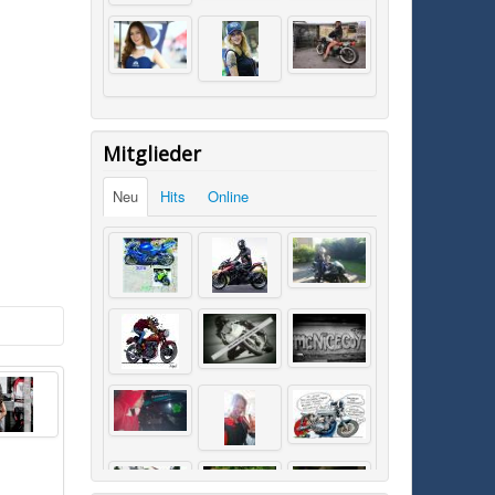
Mitglieder
Neu
Hits
Online
SK0