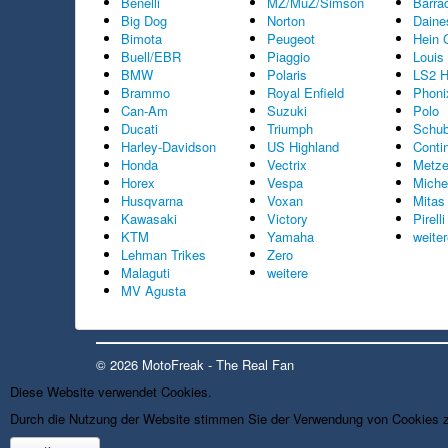
Benelli
MZ/MuZ/Simson
Barra
Big Dog
Norton
Daine
Bimota
Peugeot
Hein 
Buell/EBR
Piaggio
Louis
BMW
Polaris
LS2 H
Brammo
Royal Enfield
Phoni
Can-Am
Suzuki
Polo
Ducati
Triumph
Schub
Harley-Davidson
US Highland
Conti
Honda
Vectrix
Metze
Horex
Vespa
Miche
Husqvarna
Voxan
Mitas
Kawasaki
Victory
Pirelli
KTM
Yamaha
weite
Lehman Trikes
Zero
Malaguti
weitere
MV Agusta
© 2026 MotoFreak - The Real Fan
Diese Website verwendet Cookies.
Durch die Nutzung der Website stimmen Sie der Verwendung von Cookies 