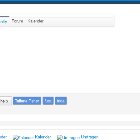
Forum
Kalender
nity
Tatiana Fisher
fuck
frida
eder
Kalender
Umfragen