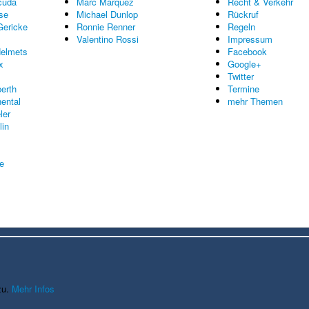
cuda
Marc Marquez
Recht & Verkehr
se
Michael Dunlop
Rückruf
Gericke
Ronnie Renner
Regeln
Valentino Rossi
Impressum
elmets
Facebook
x
Google+
Twitter
erth
Termine
nental
mehr Themen
ler
lin
re
zu.
Mehr Infos