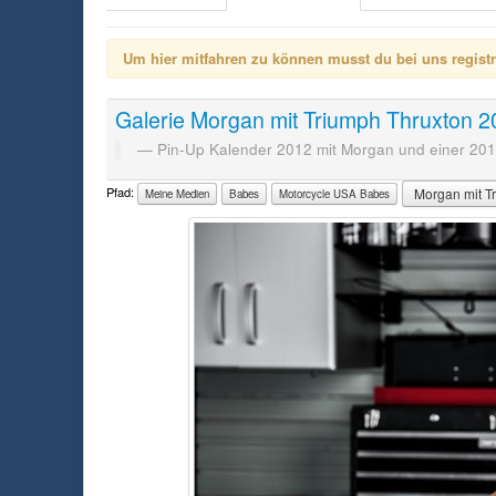
Um hier mitfahren zu können musst du bei uns registrie
Galerie
Morgan mit Triumph Thruxton 
Pin-Up Kalender 2012 mit Morgan und einer 201
Pfad:
Morgan mit T
Meine Medien
Babes
Motorcycle USA Babes