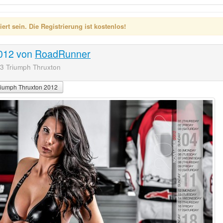
rt sein. Die Registrierung ist kostenlos!
2012
von
RoadRunner
3 Triumph Thruxton
riumph Thruxton 2012