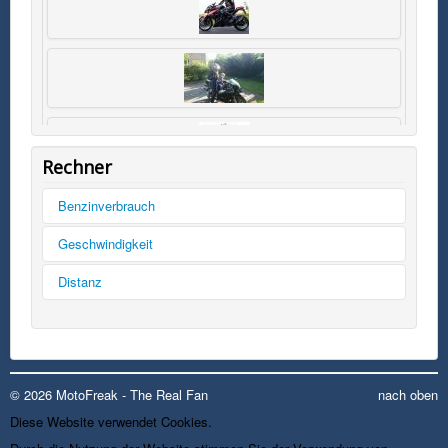
Rechner
Benzinverbrauch
Tankinhalt
Geschwindigkeit
km/h
Distanz
Kilometer
Kilometer
mph
Liter
Meilen
© 2026 MotoFreak - The Real Fan
nach oben
Diese Website verwendet Cookies.
rechnen
rechnen