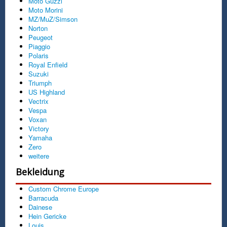
Moto Guzzi
Moto Morini
MZ/MuZ/Simson
Norton
Peugeot
Piaggio
Polaris
Royal Enfield
Suzuki
Triumph
US Highland
Vectrix
Vespa
Voxan
Victory
Yamaha
Zero
weitere
Bekleidung
Custom Chrome Europe
Barracuda
Dainese
Hein Gericke
Louis