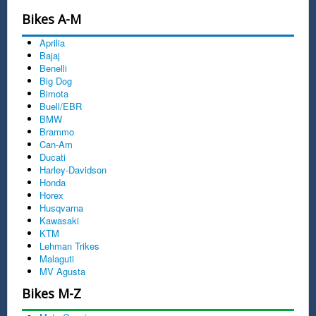
Bikes A-M
Aprilia
Bajaj
Benelli
Big Dog
Bimota
Buell/EBR
BMW
Brammo
Can-Am
Ducati
Harley-Davidson
Honda
Horex
Husqvarna
Kawasaki
KTM
Lehman Trikes
Malaguti
MV Agusta
Bikes M-Z