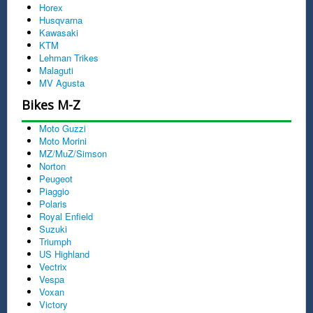
Horex
Husqvarna
Kawasaki
KTM
Lehman Trikes
Malaguti
MV Agusta
Bikes M-Z
Moto Guzzi
Moto Morini
MZ/MuZ/Simson
Norton
Peugeot
Piaggio
Polaris
Royal Enfield
Suzuki
Triumph
US Highland
Vectrix
Vespa
Voxan
Victory