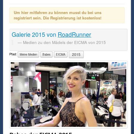
Um hier mitfahren zu können musst du bei uns
registriert sein. Die Registrierung ist kostenlos!
Galerie
2015
von
RoadRunner
Medien zu den Mädels der EICMA von 2015
Pfad:
2015
Meine Medien
Babes
EICMA