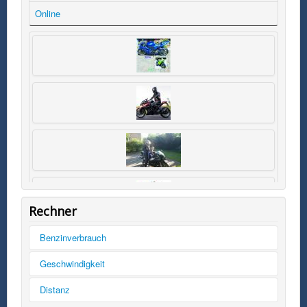
Online
Rechner
Benzinverbrauch
Tankinhalt
Geschwindigkeit
km/h
Distanz
Kilometer