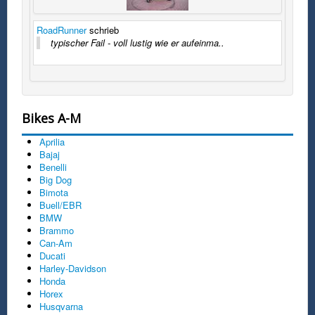
RoadRunner
schrieb
typischer Fail - voll lustig wie er aufeinma..
Bikes A-M
Aprilia
Bajaj
Benelli
Big Dog
Bimota
Buell/EBR
BMW
Brammo
Can-Am
Ducati
Harley-Davidson
Honda
Horex
Husqvarna