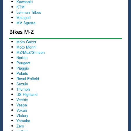
Kawasaki
KTM
Lehman Trikes
Malaguti
MV Agusta
Bikes M-Z
Moto Guzzi
Moto Morini
MZ/MuZ/Simson
Norton
Peugeot
Piaggio
Polaris
Royal Enfield
Suzuki
Triumph
US Highland
Vectrix
Vespa
Voxan
Victory
Yamaha
Zero