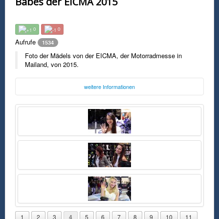
Babes der EICMA 2015
0
0
Aufrufe
1534
Foto der Mädels von der EICMA, der Motorradmesse in
Mailand, von 2015.
weitere Informationen
Foto:
EICMA
eicma.it
Montag, 30. November 2015 10:31 Uhr
FSK0
Foto der Mädels von der EICMA, der Motorradmesse in Mailand, von
2015.
1
2
3
4
5
6
7
8
9
10
11