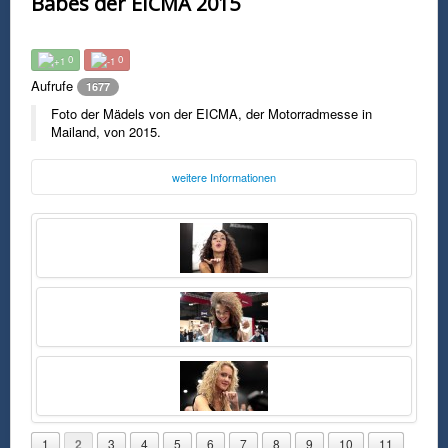
Babes der EICMA 2015
0
0
Aufrufe
1677
Foto der Mädels von der EICMA, der Motorradmesse in
Mailand, von 2015.
weitere Informationen
Foto:
EICMA
eicma.it
Montag, 30. November 2015 10:31 Uhr
FSK0
Foto der Mädels von der EICMA, der Motorradmesse in Mailand, von
2015.
1
2
3
4
5
6
7
8
9
10
11