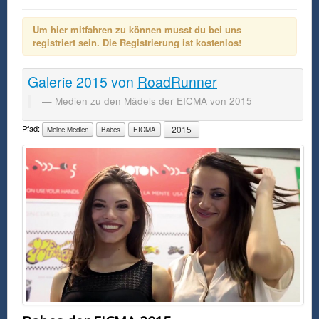
Um hier mitfahren zu können musst du bei uns
registriert sein. Die Registrierung ist kostenlos!
Galerie
2015
von
RoadRunner
Medien zu den Mädels der EICMA von 2015
Pfad:
2015
Meine Medien
Babes
EICMA