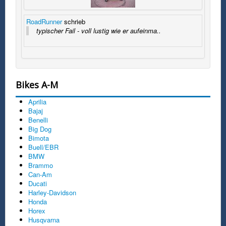
RoadRunner
schrieb
typischer Fail - voll lustig wie er aufeinma..
Bikes A-M
Aprilia
Bajaj
Benelli
Big Dog
Bimota
Buell/EBR
BMW
Brammo
Can-Am
Ducati
Harley-Davidson
Honda
Horex
Husqvarna