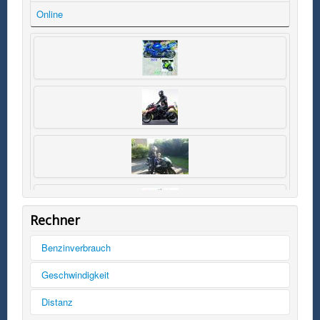
Online
Rechner
Benzinverbrauch
Tankinhalt
Geschwindigkeit
km/h
Distanz
Kilometer