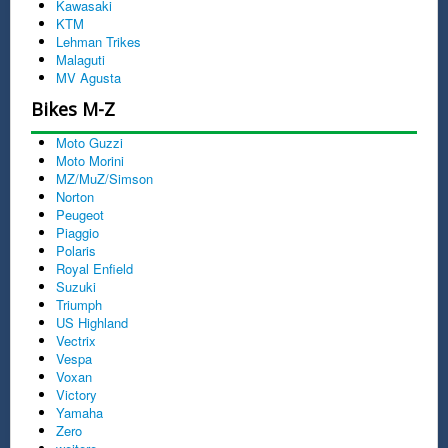
Kawasaki
KTM
Lehman Trikes
Malaguti
MV Agusta
Bikes M-Z
Moto Guzzi
Moto Morini
MZ/MuZ/Simson
Norton
Peugeot
Piaggio
Polaris
Royal Enfield
Suzuki
Triumph
US Highland
Vectrix
Vespa
Voxan
Victory
Yamaha
Zero