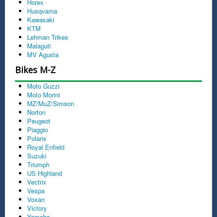
Horex
Husqvarna
Kawasaki
KTM
Lehman Trikes
Malaguti
MV Agusta
Bikes M-Z
Moto Guzzi
Moto Morini
MZ/MuZ/Simson
Norton
Peugeot
Piaggio
Polaris
Royal Enfield
Suzuki
Triumph
US Highland
Vectrix
Vespa
Voxan
Victory
Yamaha