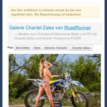
Um hier mitfahren zu können musst du bei uns
registriert sein. Die Registrierung ist kostenlos!
Galerie
Chantel Zales
von
RoadRunner
Medien zum Transworld Motocross Babe und Pin Up
Chantel Zales und ihrerer Husqvarna FC450
Pfad:
Chantel Zales
Meine Medien
Babes
Motocross Transworld