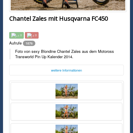
Chantel Zales mit Husqvarna FC450
0
0
Aufrufe
1876
Foto von sexy Blondine Chantel Zales aus dem Motoross
Transworld Pin Up Kalender 2014.
weitere Informationen
Foto:
Motocross Transworld
motocross.transworld.net
Freitag, 29. Januar 2016 17:34 Uhr
FSK0
Foto von sexy Blondine Chantel Zales aus dem Motoross Transworld Pin
Up Kalender 2014.