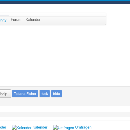
Forum
Kalender
nity
Tatiana Fisher
fuck
frida
eder
Kalender
Umfragen