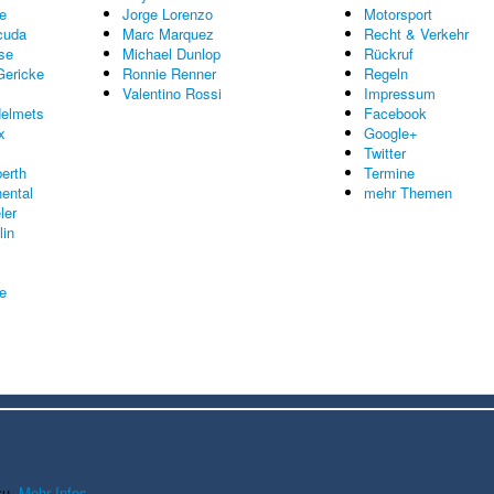
e
Jorge Lorenzo
Motorsport
cuda
Marc Marquez
Recht & Verkehr
se
Michael Dunlop
Rückruf
Gericke
Ronnie Renner
Regeln
Valentino Rossi
Impressum
elmets
Facebook
x
Google+
Twitter
erth
Termine
nental
mehr Themen
ler
lin
re
zu.
Mehr Infos