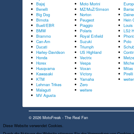
Bajaj
Moto Morini
Europ
Benelli
MZ/MuZ/Simson
Barra
Big Dog
Norton
Daine
Bimota
Peugeot
Hein 
Buell/EBR
Piaggio
Louis
BMW
Polaris
LS2 H
Brammo
Royal Enfield
Phoni
Can-Am
Suzuki
Polo
Ducati
Triumph
Schub
Harley-Davidson
US Highland
Conti
Honda
Vectrix
Metze
Horex
Vespa
Miche
Husqvarna
Voxan
Mitas
Kawasaki
Victory
Pirelli
KTM
Yamaha
weite
Lehman Trikes
Zero
Malaguti
weitere
MV Agusta
© 2026 MotoFreak - The Real Fan
Diese Website verwendet Cookies.
Durch die Nutzung der Website stimmen Sie der Verwendung von Cookies 