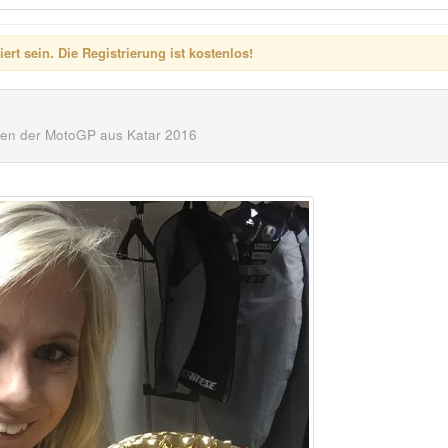
rt sein. Die Registrierung ist kostenlos!
nen der MotoGP aus Katar 2016