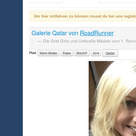
Um hier mitfahren zu können musst du bei uns registrie
Galerie
Qatar
von
RoadRunner
Die Grid Girls und Umbrella Mädels vom 1. Ren
Pfad:
Qatar
Meine Medien
Babes
MotoGP
2016