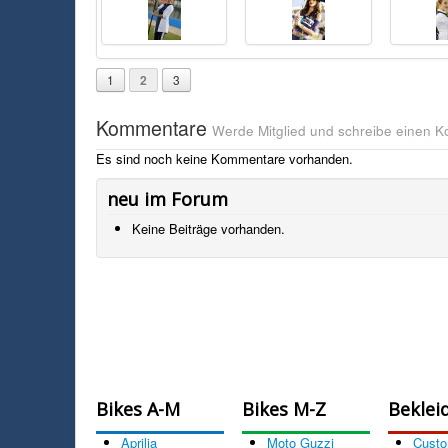
1
2
3
Kommentare
Werde Mitglied und schreibe einen 
Es sind noch keine Kommentare vorhanden.
neu im Forum
Keine Beiträge vorhanden.
Bikes A-M
Bikes M-Z
Beklei
Aprilia
Moto Guzzi
Cust