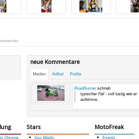
Kommentar.
neue Kommentare
Medien
Artikel
Profile
RoadRunner
schrieb
typischer Fail - voll lustig wie er
aufeinma..
dung
Stars
MotoFreak
om Chrome
Guy Martin
Events